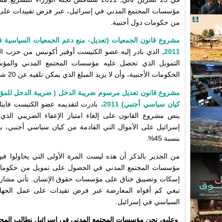
مؤسسات المجتمع المدني في إسرائيل، عبر فرض تقييدات عل
من حكومات دول أجنبية.
مشروع قانون الجمعيات (تعديل- منع دعم الجمعيات السياسية 
2011,
الذي بادر إليه عضو الكنيست أوفير أكونيس من حزب الل
التمويل الذي تحصل عليه مؤسسات المجتمع المدني والمؤ
الحكومات الأجنبية، وأن لا يزيد المبلغ الذي يمكن تلقيه عن 20 شيكل فقط (حوالي 6000دولار)
مشروع قانون تعديل مرسوم ضريبة الدخل ( ضريبة الدخل للمؤس
كيان سياسي أجنبي) 2011،
بادرت لتقديمه عضو الكنيست فاينا
ينص مشروع القانون على إلغاء امتياز الإعفاء الضريبي الذي
إسرائيل على الأموال التي القادمة من كيان سياسي أجنبي، 
بنسبة 45%.
من الجدير بالذكر أن هذه ليست المرة الأولى التي يحاولوا 
مؤسسات المجتمع المدني في الحصول على تمويل من حكومات أ
إسكات وتضييق خناق على مؤسسات حقوق الإنسان. تأتي مشاريع
تبغي كم أفواه المعارضة عبر فرض تقيدات على عمل الجهاز 
السياسي في إسرائيل.
وعليه، نحن مؤسسات المجتمع المدني في إسرائيل نطالب المجتمع