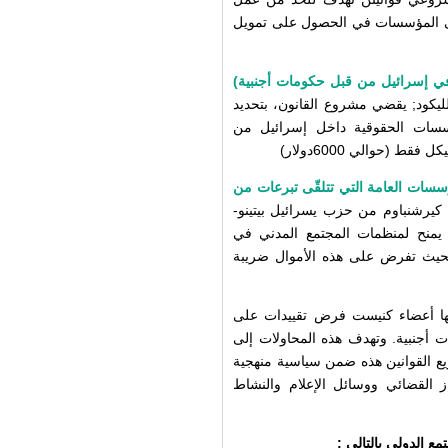
ى المؤسسات في الحصول على تمويل
في إسرائيل من قبل حكومات أجنبية)
يكود; يقضي مشروع القانون، بتحديد
سسات الحقوقية داخل إسرائيل من
سات العامة التي تتلقّى تبرعات من
 كيرشنباوم من حزب يسرائيل بيتينو-
 يمنح لمنظمات المجتمع المدني في
بحيث تفرض على هذه الأموال ضريبة
فيها أعضاء كنيست فرض تقييدات على
جنبية. وتهدف هذه المحاولات إلى
 القوانين هذه ضمن سياسية منهجية
القضائي ووسائل الإعلام والنشاط
 الدولي بالتالي :