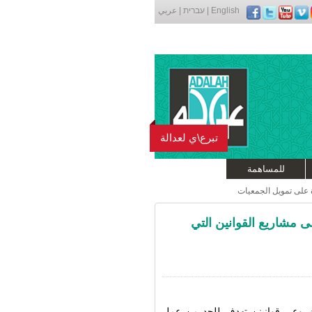
English
|
עברית
|
عربي
تبرع\ي لعدالة
للمساهمة
 على تمويل الجمعيات
 مشاريع القوانين التي
اء للتشريع مشروعي قوانينن تهدف للحد من عمل