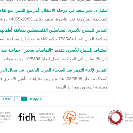
تمثيل د. عمر سعيد في مرحلة الاعتقال: أمر منع النشر، منع لقاء
المحكمة المركزية في الناصرة، ملف جنائي 10/05-44055 دولة إسرائيل ضد عمر سعيد
التماس للسماح للأسرى السياسيّين الفلسطينيّين بمعانقة أطفالهم خ
محكمة العدل العليا 7585/04 حكيم كناعنة ضد إدارة مصلحة السجون
استئناف للسماح للأسرى بتقديم "التماسات سجين" جماعية ض
إذن بالالتماس إلى المحكمة العدل العليا 10/5898 محمد مجادبة ضد إدارة مصلحة السجون
التماس لإلغاء التمييز ضد السجناء العرب البالغين، في مجال ال
المحكمة العليا 08/3595، عدالة و وبرنامج إعادة تأ
مصلحة السجون ووزارة التربية
< הקודם
1
2
הבא >