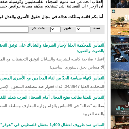
العقاب الجماعي ضد عموم السجناء الفلسطينيين وكوسيلة ضغط ع
أن الإجراءات القضائية التي تستخدَم ضدّهم مصابة بنواقص خطير
أمامكم قائمة بملفّات عدالة في مجال حقوق الأسرى والعدل في ا
سنة
شهر
بحث حر
التماس للمحكمة العليا لإجبار الشرطة والشاباك على توثيق التحق
بالصوت والصورة
اعطاء صلاحية كامله للشرطة والشاباك لتوثيق التحقيقات مع المش
الا مساس بحق دستوري أساسي!
التماس لانهاء سياسة الحدّ من لقاء المحامين مع الأسرى المضرب
المحكمة العليا 04/8647, فداء قعوار ضد مصلحة السجون الإسرائيلية
التماس للعليا يطالب بفتح المجال أمام السجناء العرب بتعلم اللغة
مطالبة "عدالة" في الالتماس بالزام وزارة المعارف وسلطة السجو
باللغة العربية.
التماس ضد ظروف اعتقال 1,400 معتقل فلسطيني في "عوفر"