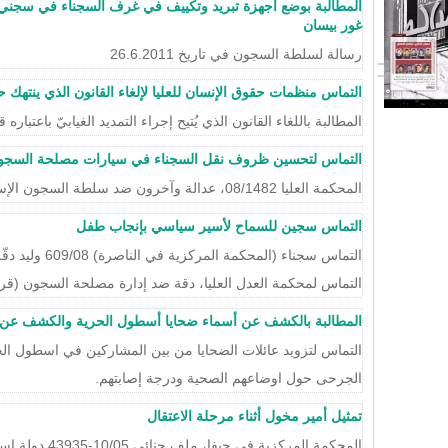
المطالبة بوضع أجهزة تبريد وتكييف في غرف السجناء في سجني
غور بيسان
رسالة لسلطة السجون في تاريخ 26.6.2011
التماس منظمات حقوق الإنسان للعليا لإلغاء القانون الذي ينتهك 
المطالبة باللغاء القانون الذي يُتيح إجراء التمديد الغيابيّ باعتباره ق
التماس لتحسين ظروف نقل السجناء في سيارات مصلحة السجو
المحكمة العليا 08/1482، عدالة وآخرون ضد سلطة السجون الإسرائيلية وآخرين
التماس سجين للسماح لأسير سياسي بإنجاب طفل
التماس سجناء (الم
التماس لمحكمة العدل العليا، دقة ضد إدارة مصلحة السجون (قرار بتاريخ 0
المطالبة بالكشف عن أسماء ضحايا أسطول الحرية والكشف عن
التماس لتزويد عائلات الضحايا من بين المشاركين في اسطول الح
الجرحى حول اوضاعهم الصحية ودرجة إصابتهم.
تمثيل أمير مخول أثناء مرحلة الاعتقال
المحكمة المركزية في حيفا، ملف جنائي 10/05-43935 دولة إسرائيل ضد أمير مخول