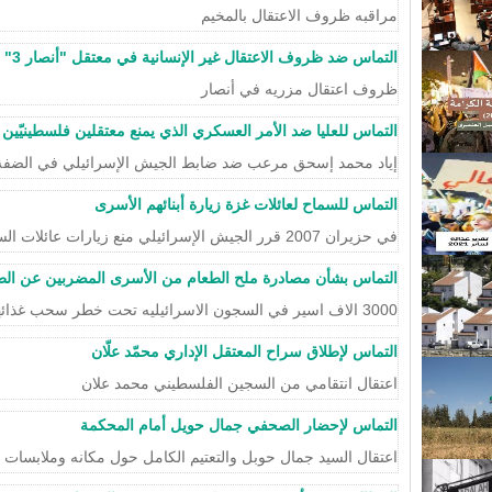
مراقبه ظروف الاعتقال بالمخيم
التماس ضد ظروف الاعتقال غير الإنسانية في معتقل "أنصار 3"
ظروف اعتقال مزريه في أنصار
التماس للعليا ضد الأمر العسكري الذي يمنع معتقلين فلسطينيّين
إياد محمد إسحق مرعب ضد ضابط الجيش الإسرائيلي في الضفة 
التماس للسماح لعائلات غزة زيارة أبنائهم الأسرى
في حزيران 2007 قرر الجيش الإسرائيلي منع زيارات عائلات السجناء منعًا مطلقاً وجارفاً.
التماس بشأن مصادرة ملح الطعام من الأسرى المضربين عن الط
3000 الاف اسير في السجون الاسرائيليه تحت خطر سحب غذائهم الوحيد الا وهو الملح!
التماس لإطلاق سراح المعتقل الإداري محمّد علّان
اعتقال انتقامي من السجين الفلسطيني محمد علان
التماس لإحضار الصحفي جمال حويل أمام المحكمة
اعتقال السيد جمال حوبل والتعتيم الكامل حول مكانه وملابسات ا