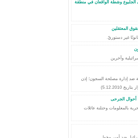
 الجلبوع وشطة الواقعان في منطقة
حقوق المعتقلين
انونًا غير دستوريّ.
ن
حكمة المركزية في الناصرة) 609/08 وليد دقّة ضد إدارة مصلحة السجون؛ إذن
5.12.201)
 أحوال الجرحى
رية بالمعلومات وحتلنة عائلات