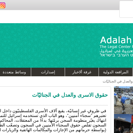
المرافعة الدولية
غرفة ألاخبار
إصدارات
وسائط متعددة
العدل في الجنائيّات
حقوق الاسرى والعدل في الجنائيّات
في ظروفٍ غير إنسانيّة، يقبع آلاف الأسرى الفلسطينيّون داخل ا
تعتبرهم “سجناء أمنيين”، وهو الباب الذي تستخدمه إسرائيل للت
انتهاك يغيّر منظومة السجن برمّتها؛ بدءًا من المعتقلات، المحاكم
السجون تقلّص حقوق السجناء الأمنيين في السجون وتصعّب الظر
(بواسطة حرمانهم من الإجازات والمكالمات الهاتفية والزيارات 