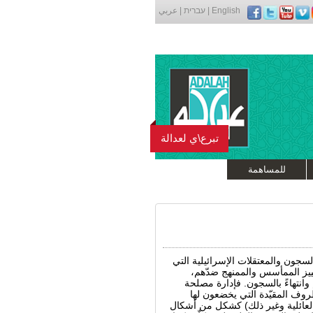
English
|
עברית
|
عربي
تبرع\ي لعدالة
للمساهمة
لسجون والمعتقلات الإسرائيلية التي
مييز الممأسس والممنهج ضدّهم،
 وانتهاءً بالسجون. فإدارة مصلحة
وف المقيّدة التي يخضعون لها
العائلية وغير ذلك) كشكل من أشكال