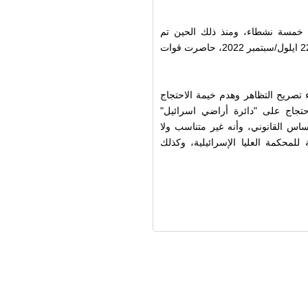
 خمسة نشطاء، ومنذ ذلك الحين تم
استدعاء مشاركين آخرين للاستجواب بشأن خيمة الاحتجاج. في 22 ايلول/سبتمبر 2022، حاصرت قوات
 تصريح التظاهر وهدم خيمة الاحتجاج
احتجاج على "دائرة أراضي اسرائيل"
ساس القانوني، وأنه غير متناسب ولا
للمحكمة العليا الإسرائيلية، وكذلك