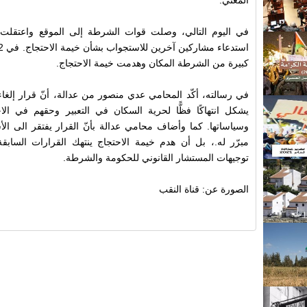
المعني.
في اليوم التالي، وصلت قوات الشرطة إلى الموقع واعتقلت
كبيرة من الشرطة المكان وهدمت خيمة الاحتجاج.
في رسالته، أكّد المحامي عدي منصور من عدالة، أنّ قرار إلغاء
يشكل انتهاكًا فظًّا لحرية السكان في التعبير وحقهم في ال
وسياساتها. كما وأضاف محامي عدالة بأنّ القرار يفتقر الى الأ
مبرّر له.، بل أن هدم خيمة الاحتجاج ينتهك القرارات السابقة 
توجيهات المستشار القانوني للحكومة والشرطة.
الصورة عن: قناة النقب