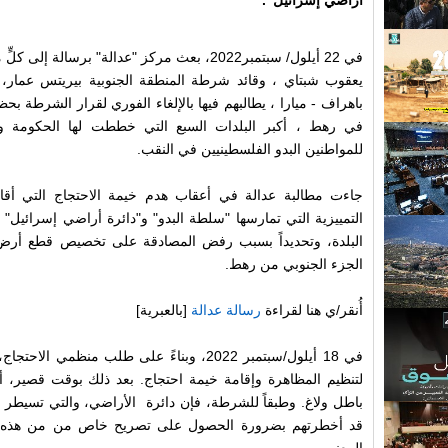
أراضي إسرائيل".
في 22 أيلول/ سبتمبر2022، بعث مركز "عدالة" برسا
يعقوب شبتاي ، وقائد شرطة المنطقة الجنوبية بيريتس عمار، و
باهراف - ميارا ، يطالبهم فيها بالإلغاء الفوري لقرار الشرطة ب
في رهط ، أكبر البلدات السبع التي خططت لها الحكوم
للمواطنين البدو الفلسطينيين في النقب.
جاءت مطالبة عدالة في أعقاب هدم خيمة الاحتجاج التي أقام
التمييزية التي تمارسها "سلطة البدو" و"دائرة أراضي إسرائيل"
البلدة، وتحديداً بسبب رفض المصادقة على تخصيص قطع أرض 
الجزء الجنوبي من رهط.
أُنقر/ي هنا لقراءة
رسالة عدالة
[بالعبرية]
في 18 أيلول/سبتمبر 2022، وبناءً على طلب منظم
لتنظيم المظاهرة وإقامة خيمة احتجاج. بعد ذلك بوقت قصير، 
باطل ولاغ. وطبقاً للشرطة، فإن دائرة الأراضي، والتي تسيطر ع
قد أخطرتهم بضرورة الحصول على تصريح خاص من من هذه ال