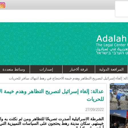
المرافعة الدولية
غرفة ألاخبار
إصدارات
وسائط متعددة
لة: إلغاء إسرائيل لتصريح التظاهر وهدم خيمة الاحتجاج في رهط انتهاك سافر للحريات
عدالة: إلغاء إسرائيل لتصريح التظاهر وهدم خيمة 
للحريات
27/09/2022
الشرطة الاسرائيلية أصدرت تصريحًا للتظاهر ومن ثم نكثت به
خيمتهم. سكان مدينة رهط يحتجون على السياسات التمييزية التي 