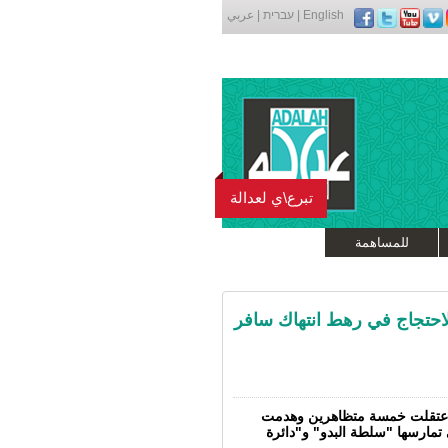
English
|
עברית
|
عربي
تبرع\ي لعدالة
للمساهمة
الاحتجاج في رهط انتهاك سافر
 واعتقلت خمسة متظاهرين وهدمت
تمارسها "سلطة البدو" و"دائرة