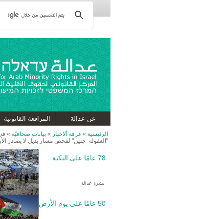
عن عدالة
المرافعة القانونية
الرئيسية
»
غرفة ألاخبار
»
بيانات صحافيّة
»
في 
"العفولة- جنين" لفحص مسار بديل لا يصادر الأ
78 عامًا على النكبة
نشرة عدالة
50 عامًا على يوم الأرض