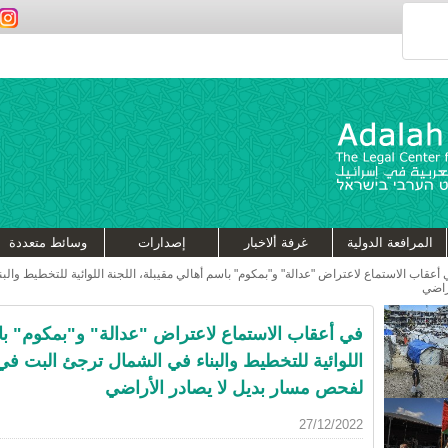
المرافعة الدولية
غرفة ألاخبار
إصدارات
وسائط متعددة
أعقاب الاستماع لاعتراض "عدالة" و"بمكوم" باسم أهالي مقيبلة، اللجنة اللوائية للتخطيط و
راضي
في أعقاب الاستماع لاعتراض "عدالة" و"بمكوم" باس
اللوائية للتخطيط والبناء في الشمال ترجئ البت ف
لفحص مسار بديل لا يصادر الأراضي
27/12/2022