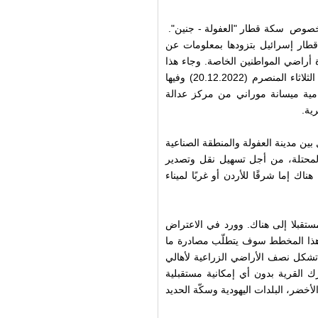
 بخصوص سكة قطار "العفولة - جنين".
طار إسرائيل بتزودها بمعلومات عن
 أراضي المواطنين الخاصة. وجاء هذا
القرار في أعقاب جلسة الاستماع للاعتراضات التي عقدت يوم الثلاثاء المنصرم (20.12.2022) وفيها
ية ميسانة موراني من مركز عدالة
ية.
ن مدينة العفولة والمنطقة الصناعية
 المحتلة، من أجل تسهيل نقل وتصدير
اك إما شرقًا للأردن أو غربًا لميناء
قبلا إلى هناك. وورد في الاعتراض
 هذا المخطط سوف يتطلّب مصادرة ما
والتي تشكل نصف الأراضي الزراعية لأهالي
ك القرية بدون أي إمكانية مستقبلية
أخضر، البلدات اليهودية وسكّة الحديد