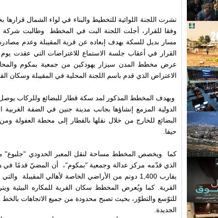
نشرت اللجنة اللوائية للتخطيط والبناء في لواء الشمال قرارها
وفقا للقرار، أجلت اللجنة البت في المخطط وطالبت شركة ق
مسار بديل للسكة بهدف إبعاده عن قرية المقيبلة وعدم مصادرة
عرض مخطط المدن سيزار يهودكين من جمعية بمكوم والمحام
الاعتراض الذي قدم باسم اللجنة المحلية في المقيبلة وسكان القر
ويهدف المخطط المذكور لمد سكة قطار للبضائع وللركاب يوصل بي
الدولية المزمع إنشاؤها بجانب مدينة جنين في الضفة الغربية
البضائع للخارج من خلال نقلها بالقطار إلى محطة العفولة ومن هن
حيفا.
كما ويخصص المخطط مساحة لنقل المعبر الحدودي "جلبوع" مست
الذي قدّمه مركز عدالة وجمعية "بمكوم"، أن المضيّ قدمًا في
يقارب 1,400 دونم من الأراضي الخاصة لأهالي المقيبلة 
القرية. كما ويُعرض المخطط سكان القرية للمكاره البيئية ويتر
للتوّسع والتطوّر، بحيث تصبح محدودة من جميع الاتجاهات بالخط ال
الجديدة.