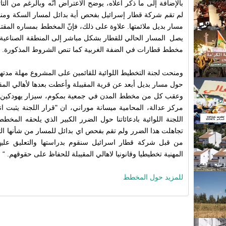
بالإضافة إلى ما ذكر أعلاه، يوضح الاعتراض أنّه وبالرغم من الت
لم تقم شركة قطار إسرائيل بفحص أية بدائل لمسار السكة ومنذ
مسار بديل ملائمتها. علاوة على ذلك، فإنّ المخطط بمساره المقتر
يصل المسار الحالي للقطار بشكل مباشر إلى المنطقة الصناعية ف
مخطط قطارات في الضفة الغربية كما تنص الشروط المذكورة.
حول مسار بديل أبعد عن قرية المقيبلة وأعطت بعدها لأهالي المقيبلة حق الرد
وعقب كل من مخطط المدن في جمعية بمكوم، سيزار يهودكين،
مركز عدالة، المحامية ميسانة موراني، ان "قرار اللجنة يثبت ان
اللجنة اللوائية بادعائاتنا حول الضرر الكبير الذي يلحقه المخ
تجاهلت هذا الضرر ولم تقم بفحص اي بدائل للمسار من شأنها التق
من قبل شركة قطار اسرائيل سنقوم بدراستها والتعليق عليها
المهنية تخطيطيا وقانونيا لاهالي المقيبلة للحفاظ على حقوقهم. “
للمزيد حول المخطط