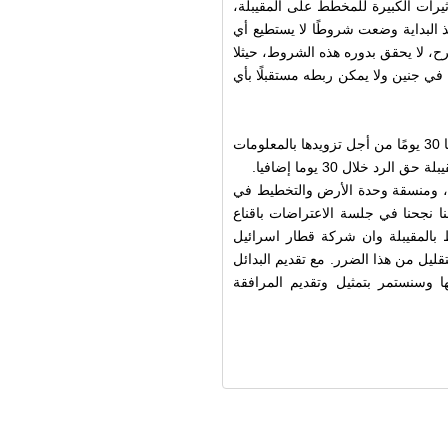
أثيرات الكبيرة للمخطط على المقيبلة،
 البداية وضعت شروطًا لا يستطيع أي
ح، لا يحقق بدوره هذه الشروط، حيثلا
ي جنين ولا يمكن ربطه مستقبلًا بأي
ومنحت لجنة التخطيط اللوائية للقائمين على المشروع مهلة مدتها 30 يومًا من أجل تزويدها بالمعلومات
 خلال 30 يوما إضافيا.
 ومنسقة وحدة الأرض والتخطيط في
نا نجحنا في جلسة الاعتراضات باقناع
طط بالمقيبلة وان شركة قطار اسرائيل
ليل من هذا الضرر. مع تقديم البدائل
 وسنستمر بتمثيل وتقديم المرافقة