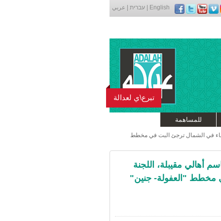
English
|
עברית
|
عربي
تبرع\ي لعدالة
للمساهمة
البناء في الشمال ترجئ البت في مخطط
م أهالي مقيبلة، اللجنة
ي مخطط "العفولة- جنين"