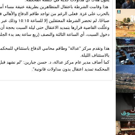
هذا وقامت الشرطة باعتقال المتظاهرين بطريقة عنيفة مساء أ
بالحرب على غزة. فعلى الرغم من تواجد طاقم الدفاع والأهالي ف
صباحًا، لم تحضر الشرطة المعتقلين إلا للساعة ١٥:١٥ وذلك عبر تقنية الفيديو.
وعلّلت القاضية قرارها بتمديد الاعتقال حتى ليلة السبت بحجة أن
دخول السبت، أي الساعة الثالثة والنصف (ربع ساعة بعد بدء الجل
هذا وتقدم مركز "عدالة" وطاقم محامي الدفاع باستئنافٍ للمحكم
بالاستئناف الليلة.
كما أضاف مدير عام مركز عدالة، د. حسن جبارين: "لم نشهد قبل أم
المحكمة تمديد اعتقال بدون مداولات قانونية".