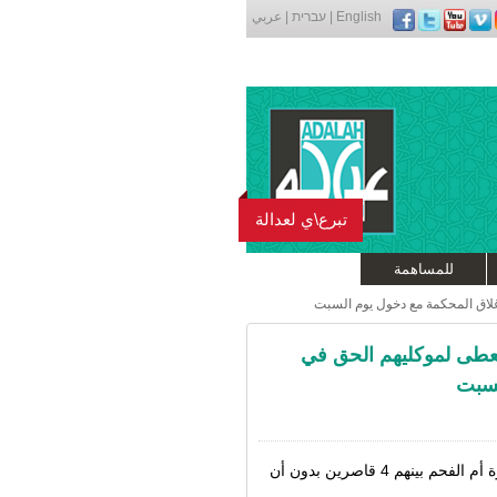
English
|
עברית
|
عربي
تبرع\ي لعدالة
للمساهمة
إغلاق المحكمة مع دخول يوم السبت
 يعطى لموكليهم الحق في
لسبت
مددت محكمة الصلح في حيفا اليوم اعتقال 11 معتقلًا من مظاهرة أم الفحم بينهم 4 قاصرين بدون أن