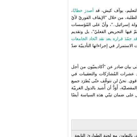
التعليم، يوآف كيش، قد
أصدرَ خطابًا
،
الطلبة، من خلال "الإيقاف الفوريّ لأيّ
دولة إسرائيل.."، وأنّ على المُؤسسات
ّ فيها التحريض الفعليّ"، بل وتقديم
 جمّدَ قراره بعد نقد اتّحاد الجامعات
 الاستمرار في إجراءاتها التأديبيّة ضدّ
لى بيان صادر عن "أكاديميّون من أجل
شهد عشرات المُشارَكات والتعقيبات في
ي. نحنُ لن نتوقّف حتّى يُطرَد جميع
صليّة، أَوَدُّ أن أُشيد بالدول الغربيّة
ل على ضمان تبنّي هذه السياسة أيضًا
 بالتعاون مع لجنة الطوارئ التابعة