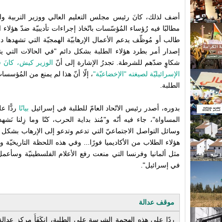
أضف لذلك، كانَ رئيس مجلس التعليم العالي ووزير التربية و
مطالبًا فيه رُؤساء المُؤسّسات باتّخاذ إجراءات تأديبيّة ضدّ هؤلاء 
طالب أو مُوظّف يدعم الأعمال الإرهابيّة الهمجيّة التي تشهدها 
إصدار أمر بطرد هؤلاء الطلبة بشكل دائم "في الحالات التي يتم
شكاوٍ ضدّهم للشرطة. تجدرُ الإشارة إلى أنّ
الوزير كيش، كانَ قد
الإسرائيليّة لصيغته "الإخضاعيّة"
، إلّا أنّ هذا لم يمنع من المُؤسسات
الطلبة.
بدوره، أصدر رئيس الاتّحاد العامّ للطلبة في إسرائيل
بيانًا
ردًّا ع
المساواة"، جاء فيه أنّه و"مُنذ بداية الحرب، كنّا وما زِلنا نَ
وسائل التواصل الاجتماعيّ التي تدعم وتدعو إلى الإرهاب بشكل قو
هؤلاء الطلاب من الأكاديميا فورًا... وفي هذه اللحظة التاريخيّة والمف
مثل ألمانيا وفرنسا التي منعت رفع الأعلام الفلسطينيّة وسأعم
في إسرائيل".
موقف عدالة
ردًا على هذه الهجمة الشرسة على الطلبة، انكَفَأَ مركز عدالة،