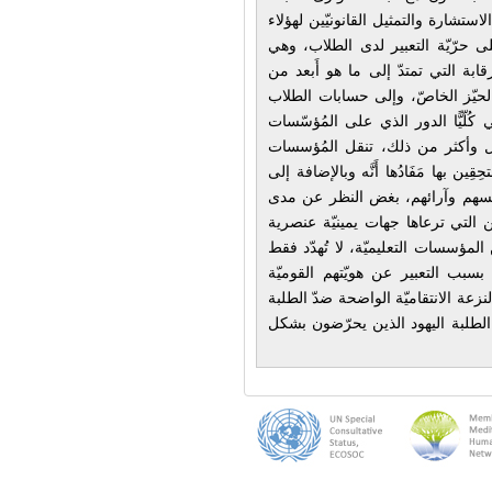
استشارة والتمثيل القانونيّين لهؤلاء
 على حرّيّة التعبير لدى الطلاب، وهي
بة التي تمتدّ إلى ما هو أَبعد من
 الحيّز الخاصّ، وإلى حسابات الطلاب
كُلّيًّا الدور الذي على المُؤسّسات
، بل وأكثر من ذلك، تنقل المُؤسسات
ين بها مَفَادُها أَنَّه وبالإضافة إلى
نفسهم وآرائهم، بغض النظر عن مدى
ن التي ترعاها جهات يمينيّة عنصرية
المؤسسات التعليميّة، لا تُهدّد فقط
" بسبب التعبير عن هويّتهم القوميّة
نزعة الانتقاميّة الواضحة ضدّ الطلبة
 الطلبة اليهود الذين يحرّضون بشكل