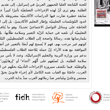
للجنة المُتابعة العليا للجمهور العربيّ في إسرائيل، إلى تقديم ال
الطلبة. وهو يَرى أنّ لهذه الإجراءات التعسّفيّة تأثيرًا كبيراً
سابقة خطيرة صَارت فيها الدراسات الأكاديميّة مشروطة بالرقا
حُدود المُؤسّسات التعليميّة وإطار التعليم الأكاديميّ، بل إلى
الخاصّة على وسائل التواصل الاجتماعيّ تحديدًا. وهو ما يُنافي 
التعليميّة أن تلعبه في حماية حُرّيّة التعبير وسلامة طلّابها
بمُمارساتها هذه، رسالةً واضحة إلى الطلاب الفلسطينيّين المُلتحِقِ
كونهم غير مرحب بهم، فهم لا يُسمح لهم أيضًا بالتعبير عن أ
الموافقة مع هذه الآراء. إنّ حملة مُلاحقة الطلاب الفلسطينيّي
بدعم من وزارة التربية والتعليم الإسرائيليّة، وعدد لا بأس من 
سلامة الطلبة، بل تُصنّفهم على أَنَّهُم "أعداء" أو "إرهابيّون
والوطنيّة. فيما تكشف سيرورة الإجراءات التأديبيّة بحقّهم عن ال
العرب، خاصّةً مع الغياب شبه الكامل لأي إجراء قانونيّ بحقّ
مستمر وعلنيّ ومُباشر ضدّ زملائهم العرب منذُ بداية الحرب.