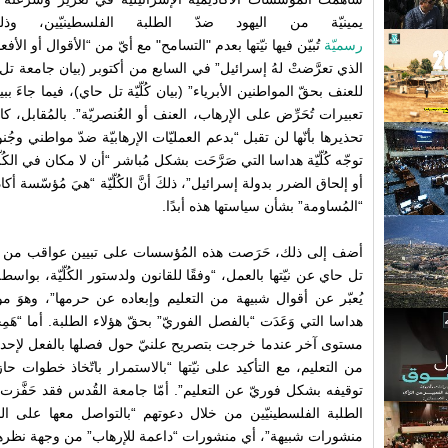
يمينيّة من اليهود ضدّ الطلبة الفلسطينيّين، و
رسميّة
تُبيّن فيها نيّتها بعدم "التسامح" مع أيّ من “الأقوال أو الأفع
الذي تعرَّضتْ لهُ إسرائيل” في السابع من أكتوبر (بيان جامعة تل أب
للعنف بحقّ المواطنين الأبرياء” (بيان كُلّيّة تل حاي)، فيما جاءَ ببي
تعبيرات تُحَرِّض على الإرهاب، العنف أو العُنصريّة”.
بالمُقابل، كا
تحذيرها بأنّها لن تقبل “بدعم العمليّات الإرهابيّة ضدّ مواطني وجُن
توجّه كُلّيّة هداسا التي صَرَّحَت بشكل مُباشر “أن لا مكان في الكُ
أو إلحاق الضرر بدولة إسرائيل”، ذلكَ أنَّ الكُلّيّة “هيَ مُؤسّسة أكاد
“المُساومة” بشأن سياستها هذه أبدًا.
أضف إلى ذلك، حَرَصت هذه المُؤسسات على تبيين عواقب من يُخا
تل حاي عن نيّتها بالعمل، “وفقًا للقانون ولدستور الكُلّيّة، ب
يُعبّر عن أقوال شبيهة من التعليم وإبعاده عن حرمها”، وهوَ موقف
هداسا التي وَعَدَت “بالفصل الفوريّ” بحقّ هؤلاء الطلبة. أما “هَم
مستوى آخر عندما خرجت بتصريح علنيّ حول فصلها بالفعل لإحدى
من التعليم، مع التأكيد على نيّتها “بالاستمرار باتّخاذ خطوات
توقيفه بشكل فوريّ عن التعليم”. أمّا جامعة القُدس فقد حَفَّزت 
الطلبة الفلسطينيّين من خلال دعوتهم “بالتواصل معها على ا
منشورات شبيهة”، أي منشورات “داعمة للإرهاب” من وجهة نظره