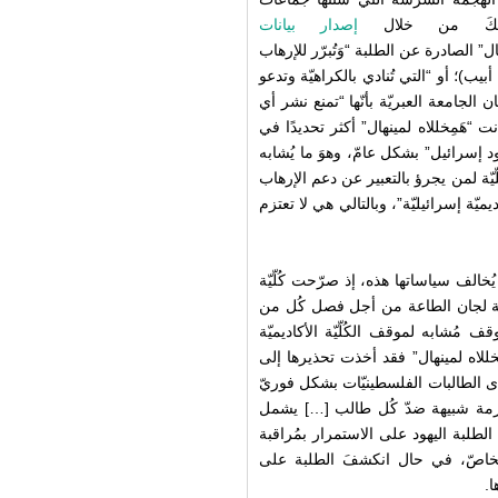
ذلكَ من خلال
إصدار بيانات
ال” الصادرة عن الطلبة “وَتُبرّر للإرهاب
يب)؛ أو “التي تُنادي بالكراهيّة وتدعو
ان الجامعة العبريّة بأنّها “تمنع نشر أي
نت “هَمِخللاه لمينهال” أكثر تحديدًا في
ود إسرائيل” بشكل عامّ، وهوَ ما يُشابه
لّيّة لمن يجرؤ بالتعبير عن دعم الإرهاب
يميّة إسرائيليّة”، وبالتالي هي لا تعتزم
لف سياساتها هذه، إذ صرّحت كُلّيّة
واسطة لجان الطاعة من أجل فصل كُل من
 مُشابه لموقف الكُلّيّة الأكاديميّة
ِخللاه لمينهال” فقد أخذت تحذيرها إلى
 الطالبات الفلسطينيّات بشكل فوريّ
 حازمة شبيهة ضدّ كُل طالب […] يشمل
الطلبة اليهود على الاستمرار بمُراقبة
لخاصّ، في حال انكشفَ الطلبة على
ا.