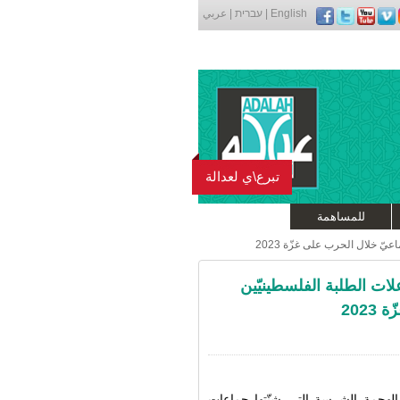
English
|
עברית
|
عربي
تبرع\ي لعدالة
للمساهمة
ّ خلال الحرب على غزّة 2023
ات الطلبة الفلسطينيّين
202
 الهجمة الشرسة التي شنّتها جماعات