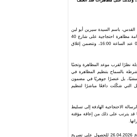
قيود فرضتها الشرطة على مظاهرة في سخنين يوم 22.01.2026، وكذلك على مظاهرات ضد العنف
ي القدس، باسم السيدة سيرين أبو لبن
من اللد، ضد قرار الشرطة الإسرائيلية رفض منحها تصريح لإقامة مظاهرة احتجاجية على شارع 40
(مفترق أحي سيمخ)، والمقرر اقامتها يوم الأربعاء 06.05.2026 عند الساعة 16:00، وتتضمن إغلاق
ة نظرًا لقرب موعد المظاهرة وتجنبًا
لشرطة بالسماح بتنظيم المظاهرة في
امشيًا، بل عنصرًا جوهريًا في مضمون
 التي شكّلت دافعًا مباشرًا لتنظيم
رسالة الاحتجاجية الهادفة إلى تسليط
 قد يترتب على ذلك من إعاقة مؤقتة
تها.
وكانت أبو لبن قد توجهت إلى شرطة اللد بطلب رسمي بتاريخ 26.04.2026 للحصول على تصريح