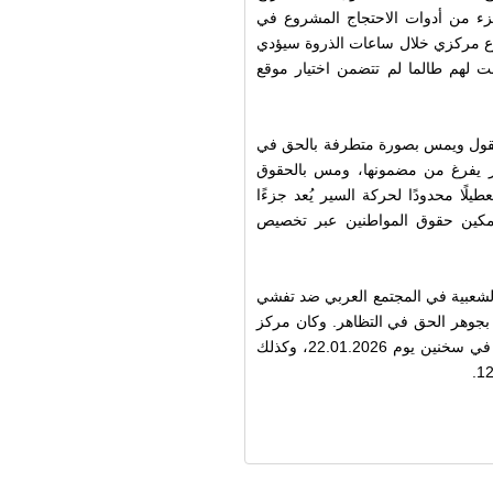
زء من أدوات الاحتجاج المشروع في
ع مركزي خلال ساعات الذروة سيؤدي
مت لهم طالما لم تتضمن اختيار موقع
 معقول ويمس بصورة متطرفة بالحق في
آخر يفرغ من مضمونها، ومس بالحقوق
يلًا محدودًا لحركة السير يُعد جزءًا
تمكين حقوق المواطنين عبر تخصيص
الشعبية في المجتمع العربي ضد تفشي
جوهر الحق في التظاهر. وكان مركز
عدالة قد التمس سابقًا ضد قيود فرضتها الشرطة على مظاهرة في سخنين يوم 22.01.2026، وكذلك