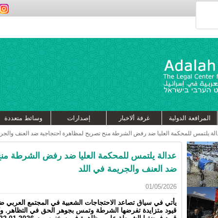
المرافعة الدولية
غرفة ألاخبار
إصدارات
وسائط متعددة
الة يلتمس للمحكمة العليا ضد رفض الشرطة منح تصريح لمظاهرة احتجاجية ضد العنف والجريم
عدالة يلتمس للمحكمة العليا ضد رفض الشرطة منح
ضد العنف والجريمة في اللد
01/05/2026
يأتي في سياق تصاعد الاحتجاجات الشعبية في المجتمع العربي 
قيود متزايدة تفرضها الشرطة وتمس بجوهر الحق في التظاهر. وك