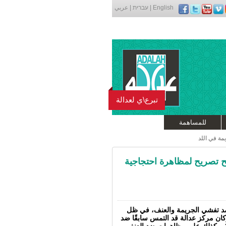
English
|
עברית
|
عربي
تبرع\ي لعدالة
للمساهمة
ة في اللد
 تصريح لمظاهرة احتجاجية
ضد تفشي الجريمة والعنف، في ظل
ان مركز عدالة قد التمس سابقًا ضد