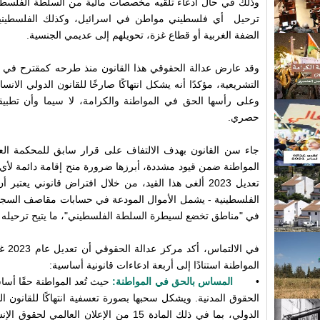
وذلك في حال ادعاء تلقيه مخصصات مالية من السلطة الفلسطينية.
ترحيل أي فلسطيني مواطن في اسرائيل، وكذلك الفلسطيني
الضفة الغربية أو قطاع غزة، تحويلهم إلى عديمي الجنسية.
وقد عارض عدالة الحقوقي هذا القانون منذ طرحه كمقترح في ل
التشريعية، مؤكدًا أنه يشكل انتهاكًا صارخًا للقانون الدولي الا
وعلى رأسها الحق في المواطنة والكرامة، لا سيما وأن تطب
حصري.
المواطنة ضمن قيود مشددة، أبرزها ضرورة منح إقامة دائمة لأي
تعديل 2023 ألغى هذا القيد، من خلال افتراض قانوني يع
الفلسطينية - يشمل الأموال المودعة في حسابات مقاصف السجون (
في "مناطق تخضع لسيطرة السلطة الفلسطيني"، ما يتيح ترحيله دو
في ال
المواطنة استنادًا إلى أربعة ادعاءات قانونية أساسية:
•
المساس بالحق في المواطنة:
حيث تُعد المواطنة حقًا أساسي
الحقوق المدنية. ويشكل سحبها بصورة تعسفية انتهاكًا للقانون ا