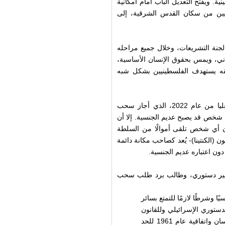
 ويفتح التعديل الباب أمام امكانية
ين من سكان القدس الشرقية، إلى
جنة التشريعات، وخلال جميع مراحله
نساني، ويمس بحقوق الإنسان الأساسية،
يقه يستهدف الفلسطينيين بشكل شبه
جاء سن القانون بهدف الالتفاف على قرار سابق للمحكمة العليا من عام 2022، الذي أجاز سحب
 شخص قد يصبح عديم الجنسية. إلا أن
تبر أن أي شخص تلقى أموالًا من السلطة
الكنتينا)- يُعد كصاحب مكانة دائمة
ن اعتباره عديم الجنسية.
التماس، أكد مركز عدالة الحقوقي أن تعديل عام 2023 غير دستوري، وطالب برد طلب سحب
ًا وشرطًا لازمًا للتمتع بسائر
لدستوري الإسرائيلي وللقانون
الدولي، بما في ذلك المادة 15 من الإعلان العالمي لحقوق الإنسان واتفاقية عام 1961 للحد