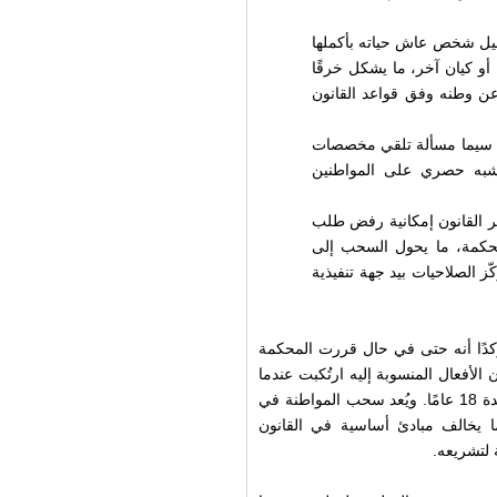
حيل شخص عاش حياته بأكملها
أو كيان آخر، ما يشكل خرقًا
عن وطنه وفق قواعد القانون
لا سيما مسألة تلقي مخصصات
شبه حصري على المواطنين
 القانون إمكانية رفض طلب
لمحكمة، ما يحول السحب إلى
ّز الصلاحيات بيد جهة تنفيذية
ؤكدًا أنه حتى في حال قررت المحكمة
أفعال المنسوبة إليه ارتُكبت عندما
كان قاصرًا في سن 17 عامًا، وهو يقضي حاليًا حكمًا بالسجن لمدة 18 عامًا. ويُعد سحب المواطنة في
ا يخالف مبادئ أساسية في القانون
 لتشريعه.