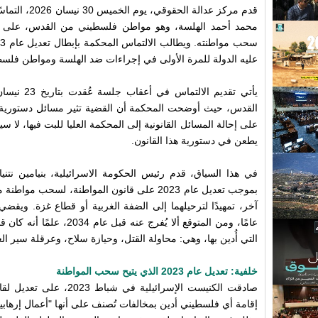
قدم مركز عدالة ا
محمد أحمد الهلسة، وهو مواطن فلسطيني من القدس، على خل
عليه الدولة للمرة الأولى في إجراءات ضد الهلسة ومواطن فلسط
القدس، حيث أوضحت المحكمة أن القضية تثير مسائل دستورية جو
على إحالة المسائل القانونية إلى المحكمة العليا للبت فيها، لا
يطعن في دستورية هذا القانون.
بموجب تعديل عام 2023 على قانون المواطنة، لس
التي أُدين بها، وهي: محاولة القتل، وحيازة سلاح، وعرقلة سير الع
خلفية: تعديل عام 2023 الذي يتيح سحب المواطنة
صادقت الكنيست الإسرائيلية 