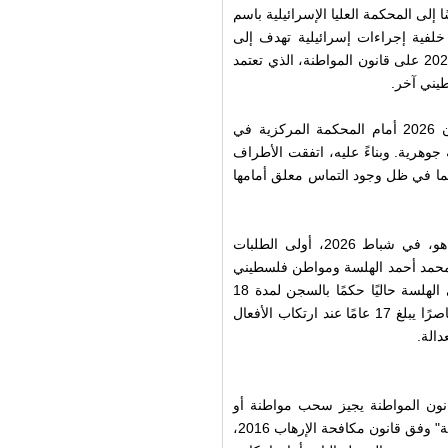
لحقوقي، يوم الخميس 30 نيسان 2026، التماسًا إلى المحكمة العليا الإسرائيلية باسم
فية إجراءات إسرائيلية تهدف إلى
سحب مواطنته. ويطالب الالتماس المحكمة بإبطال تعديل عام 2023 على قانون المواطنة، الذي تعتمد
يني آخر.
يأتي تقديم الالتماس في أعقاب جلسة عُقدت بتاريخ 23 نيسان 2026 أمام المحكمة المركزية في
هرية. وبناءً عليه، اتفقت الأطراف
 سيما في ظل وجود التماس معلق أمامها
في هذا السياق، قدم رئيس الحكومة الاسرائيلية، بنيامين نتنياهو، في شباط 2026، أولى الطلبات
حب مواطنة محمد أحمد الهلسة ومواطن فلسطيني
آخر، تمهيدًا لترحيلهما إلى الضفة الغربية أو قطاع غزة. ويقضي الهلسة حاليًا حكمًا بالسجن لمدة 18
عامًا، ومن المتوقع ألا يُفرج عنه قبل عام 2034، علمًا أنه كان قاصرًا يبلغ 17 عامًا عند ارتكاب الأفعال
دالة.
في شباط 2023، على تعديل لقانون المواطنة يجيز سحب مواطنة أو
إقامة أي فلسطيني أدين بمخالفات تُصنف على أنها "أعمال إرهابية" وفق قانون مكافحة الإرهاب 2016،