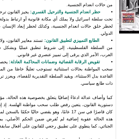
من حالات انعدام الجنسية.
•
حظر انعدام الجنسية والترحيل القسري:
يجيز القانون تر
تحت سلطة اسرائيل ولا يملك أي مكانة قانونية أو ارتباط بدولة 
لحظر خلق حالات انعدام الجنسية، وكذلك لحظر إبعاد الإنسان 
الدولي.
•
الطابع التمييزي لتطبيق القانون:
تستند معايير القانون، و
من السلطة الفلسطينية، إلى شروط تنطبق عمليًا وبشكل 
العرب، الأمر الذي يرقى إلى تمييز عنصري غير قانوني.
•
تقويض الرقابة القضائية وضمانات المحاكمة العادلة:
يحصر
سحب المواطنة بحالات استثنائية تستوجب تعليلًا خاصًا من ا
القاعدة بدل الاستثناء، ويقيد السلطة التقديرية للقضاء، ويعزز ترك
ذات طابع سياسي.
كما وأضاف عدالة ادعاءً إضافيًا يتعلق بخصوصية هذه الحالة، م
دستورية القانون، يتعين رفض طلب سحب مواطنة الهلسة. إذ إن ال
هذه الحالة عقوبة إضافية لم تُفرض ضمن الحكم الأصلي، بم
الجنائي، كما ينطوي على تطبيق رجعي للقانون على أفعال سابقة