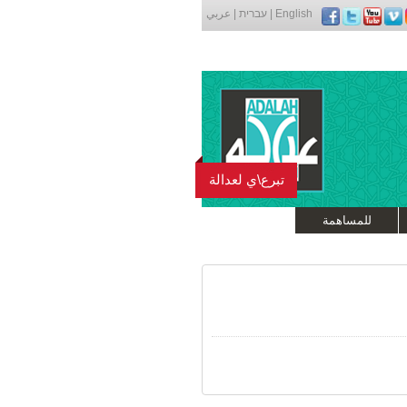
English
|
עברית
|
عربي
تبرع\ي لعدالة
للمساهمة