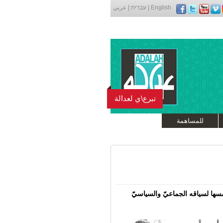
English
|
עברית
|
عربي
تبرع\ي لعدالة
للمساهمة
سها لسياقه الجماعيّ والسياسيّ