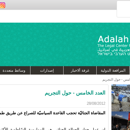
المرافعة الدولية
غرفة ألاخبار
إصدارات
وسائط متعددة
امس - حول التجريم
العدد الخامس - حول التجريم
28/08/2012
المقاضاة الجنائيّة تحجب القاعدة السياسيّة للصراع عن طريق طم
إن عمل جهاز العدالة الجنائي هي الممارسة السّلطوية الأكثر