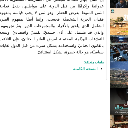
عدوانيةً وإكراهًا من قبل الدولة على مواطنيها، بفعل فداحة
الثمن المنوط بفرض الحظر. وهو ثمن لا يجب قياسه بمفهوم
فقدان الحرية الشخصيّة فحسب، وإنما أيضًا بمفهوم الضرر
الشامل الذي يلحق بالأفراد والمجموعات الذين يتمّ تجريمهم،
والذي قد يشتمل على أذى جسديّ، نفسيّ واقتصاديّ. ونتيجة
للتفرّعات الهدّامة المحتملة لفرض القانونا لجنائيّ، فإن التلاعب
بالقانون الجنائيّ واستخدامه بشكل سيء من قبل الدول لغايات
سياسيّة، هو حالة خطرة، بشكل استثنائيّ.
ملفات متعلقة:
النسخة الكاملة