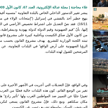
علاء محاجنة | مجلة عدالة الإلكترونية، العدد 67، كانون الأول 2009
يبشر تغيير الدستور الداخلي الخاص بالبلدة التعاونية "متسبيه أ
بنهج خطير آخذ بالتفشي في إسرائيل ("إمتحانات الولاء في م
16/11).
فقد نصّ التعديل على اشتراط تخصيص الأراضي في البل
إليها، بأنّ "قيم الصهيونية وقيم الدولة كدولة يهودية وديمقراطي
من كانون الأول صدّق الكنيست وبأغلبية كبيرة على مشروع قانون ب
تبنته اللجنة الوزارية للتشريع. يهدف مشروع القانون بحسب م
الرؤيا الصهيونية على أرض الواقع" في البلدات التعاونية، ع
المرشحين للقبول لهذه البلدات.
وفي الواقع، فإنّ التعديلات التي أجريت في الأشهر الأخيرة على ا
تغير من الوضع القائم، كون هذه البلدات خالية فعليًا من العرب
تعبيرًا جليًا عن التمييز ضد المواطنين العرب ولها "تأثير رادع"
مكان سكناهم. ومع ذلك، فإنّ مشروع القانون يسعى لتكريس ص
المرشحين للسكن بواسطة تشريع رئيسي في الكنيست.