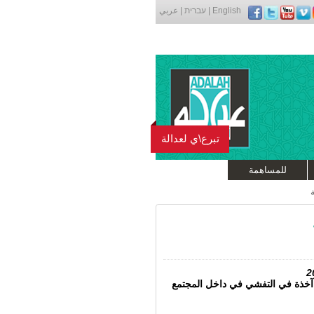
English
|
עברית
|
عربي
تبرع\ي لعدالة
للمساهمة
 آخذة في التفشي في داخل المجتمع