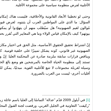
الأغلبية لفرض منظومة سياسية على مجموعة الأقلية.
وحتى لو تخطينا الأبعاد القانونية والأخلاقية، فليست هناك إمكا
السؤال: ما الذي على المواطنين العرب أن يثبتوه، لغرض قبوله
مُوالون لقيم الصهيونية؟ هل سيُطلب منهم أن يتهوّدوا أو يمك
بيوتهم؟ كيف بالإمكان قياس الولاء وما هي المعايير التي تُقرر بح
إنّ اشتراط تحقيق الحقوق الأساسية، مثل الحق في اختيار مكان ا
الصهيونية غير قانوني، كونه يشكل تمييزًا على خلفية قومية. كما
ويناقض قرارات سابقة ملزمة صادرة عن المحكمة العليا. إنّ و
تستند إلى منظومة الحياة الخاصة بالمرشحين هو وضع بالغ الخ
وسيلة لغربلة مجموعات لا تتبع للأغلبية القوية. مبدئيًا، يمكن 
أقليات أخرى- ليست من العرب بالضرورة.
[1]
في أيلول 2009 قدّم "عدالة" التماسًا إلى العليا باسم
"ركيفت" التعاونية في الجليل الغربي، ورفضت لجنة القبول المحلية