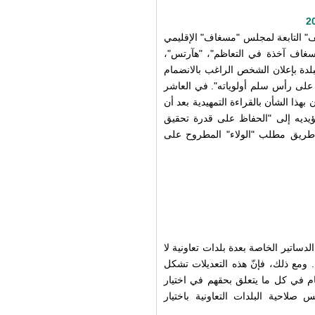
فيف" التابعة لمجلس "مسغاف" الإقليمي
سغاف آخذة في التعاظم"، "هآرتس"،
دة بإعلان الشخص الراغب بالانضمام
ة، على رأس سلم أولوياته". في العاشر
هذا الشأن بالقراءة التمهيدية بعد أن
ؤيديه إلى "الحفاظ على قدرة تحقيق
ن طريق مطلب "الولاء" المطروح على
لدساتير الخاصة بعدة بلدات تعاونية لا
. ومع ذلك، فإنّ هذه التعديلات تشكل
 هام في كل ما يتعلق بحقهم في اختيار
لاحية البلدات التعاونية باختيار