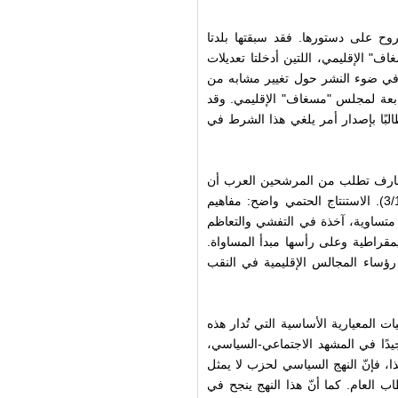
روح على دستورها. فقد سبقتها بلدتا
ف" الإقليمي، اللتين أدخلتا تعديلات
، في ضوء النشر حول تغيير مشابه من
تابعة لمجلس "مسغاف" الإقليمي. وقد
بًا بإصدار أمر يلغي هذا الشرط في
المعارف تطلب من المرشحين العرب أن
يبدوا "موقفًا إيجابيًا" من قيم الثقافة الإسرائيلية، "هآرتس"، 3/12). الاستنتاج الحتمي واضح: مفاهيم
 متساوية، آخذة في التفشي والتعاظم
قراطية وعلى رأسها مبدأ المساواة.
رؤساء المجالس الإقليمية في النقب
ت المعيارية الأساسية التي تُدار هذه
جيدًا في المشهد الاجتماعي-السياسي،
ا، فإنّ النهج السياسي لحزب لا يمثل
ب العام. كما أنّ هذا النهج ينجح في