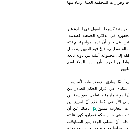
وقرارات المحكمة العليا، وبدلا منها
لصهيونية كشرط للقبول في البلدة غير
محفورة في الذاكرة الجمعية كصدمة-
ين، في حين أنّ هذه المواجهة لم تنتهِ
 الفلسطيني، فإنّ قيم الصهيونية تمثل
 إلى مجموعة أقلية في دولة تابعة
واطنين العرب بأن يبدوا الولاء لقيم
طبيق.
أيضًا لمبادئ الديمقراطية الأساسية،
 سكناه. في قرار الحكم الصادر عن
ّ الدولة ملزمة بالتعامل بسواسية بين
 الأراضي. كما تقرّر أنّ التمييز بين
ت التعاونية ممنوع
[2]
، ناهيك عن أنّ
لمثبت في قرار حكم قعدان، كون غايته
لك أنّ مطلب الولاء يثير التساؤلات
قة في صلبها محاولة من جانب مجموعة