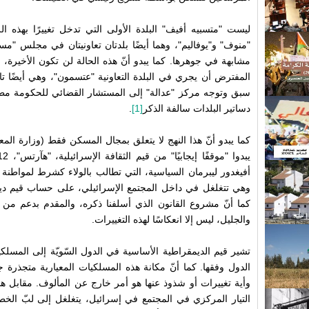
ليست "متسبيه أفيف" البلدة الأولى التي تدخل تغييرًا بهذه ال
"منوف" و"يوفاليم"، وهما أيضًا بلدتان تعاونيتان في مجلس "مسغا
مشابهة في جوهرها. كما يبدو أنّ هذه الحالة لن تكون الأخيرة
المفترض أن يجري في البلدة التعاونية "عتسمون"، وهي أيضًا 
سبق وتوجه مركز "عدالة" إلى المستشار القضائي للحكومة مطال
دساتير البلدات سالفة الذكر
[1]
.
كما يبدو أنّ هذا النهج لا يتعلق بمجال المسكن فقط (وزارة 
أفيغدور ليبرمان السياسية، التي تطالب بالولاء كشرط لمواطنة
وهي تتغلغل في داخل المجتمع الإسرائيلي، على حساب قيم ديم
كما أنّ مشروع القانون الذي أسلفنا ذكره، والمقدم بدعم من 
والجليل، ليس إلا انعكاسًا لهذه التغييرات.
تشير قيم الديمقراطية الأساسية في الدول السّويّة إلى المسلكيا
الدول وفقها. كما أنّ مكانة هذه المسلكيات المعيارية متجذرة 
وأية تغييرات أو شذوذ عنها هو أمر خارج عن المألوف. مقابل هذ
التيار المركزي في المجتمع في إسرائيل، يتغلغل إلى لبّ الخطا