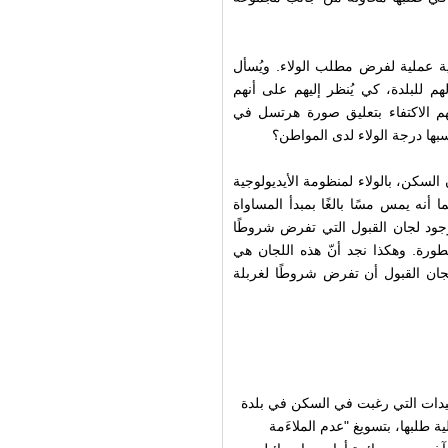
نية عملية لفرض مطلب الولاء. ويُسأل
م للبلدة، كي يُنظر إليهم على أنهم
نهم الاكتفاء بتعليق صورة هرتسل في
سبها درجة الولاء لدى المواطن؟
لسكن، بالولاء لمنظومة الأيديولوجية
 أنه يمس مسًا بالغًا بمبدأ المساواة
جود لجان القبول التي تفرض شروطًا
طورة. وهكذا نجد أنّ هذه اللجان هي
للجان القبول أن تفرض شروطًا لغربلة
 عائلة زبيدات التي رغبت في السكن في بلدة
 طلبها، بتسويغ "عدم الملاءَمة