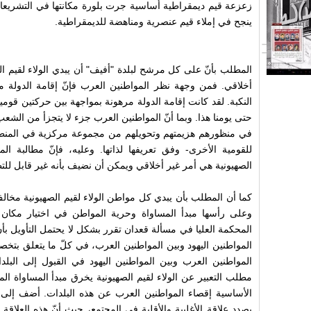
زعزعة قيم ديمقراطية أساسية جرت بلورة مكانتها في التشريعات 
ينجح في إملاء قيم عنصرية ومناهضة للديمقراطية.
المطلب بأنّ على كل مرشح لبلدة "أفيف" أن يبدي الولاء لقيم ا
أخلاقي. فمن وجهة نظر المواطنين العرب فإنّ إقامة الدولة 
النكبة. لقد كانت إقامة الدولة مرهونة بمواجهة بين حركتين قوميت
حتى يومنا هذا. وبما أنّ المواطنين العرب جزء لا يتجزأ من الشعب
في منظورهم هزيمتهم وتحويلهم من مجموعة مركزية في المنطقة
للقومية الأخرى- وفق تعريفها لذاتها.
وعليه، فإنّ مطالبة الم
الصهيونية هي أمر غير أخلاقي ويمكن أن نضيف بأنه غير قابل للت
كما أن المطلب بأن يبدي كل مواطن الولاء لقيم الصهيونية مخالف 
وعلى رأسها مبدأ المساواة وحرية المواطن في اختيار مكان
المحكمة العليا في مسألة قعدان تقرر بشكل لا يحتمل التأويل بأن
المواطنين اليهود وبين المواطنين العرب، في كلّ ما يتعلق بتخصيص
المواطنين العرب وبين المواطنين اليهود في القبول إلى البلدا
مطلب التعبير عن الولاء لقيم الصهيونية يخرق مبدأ المساواة ا
الأساسية إقصاء المواطنين العرب عن هذه البلدات. أضف إلى ذ
بصدد علاقة الأغلبية والأقلية في المجتمع، حيث أنّ هذه العلا