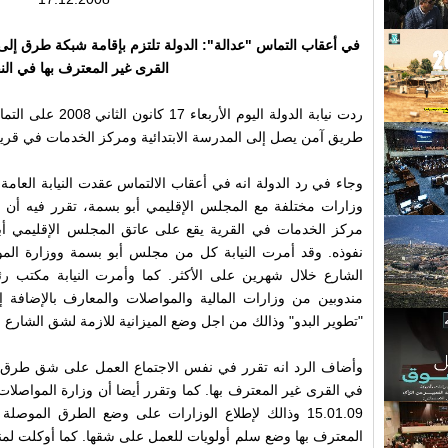
في أعقاب التماس "عدالة": الدولة تلتزم بإقامة شبكة طرق إل
القرى غير المعترف بها في ال
ردت نيابة الدولة الي
طريق آمن يصل إلى المدرسة الابتدائية ومركز الخدمات في قرية 
وزارات مختلفة مع المجلس الإقليمي أبو بسمة، تقرر فيه أن
مركز الخدمات في القرية يقع على عاتق المجلس الإقليمي أب
نفوذه. وقد أمرت النيابة كل من مجلس أبو بسمة ووزارة المو
الشارع خلال شهرين على الأكثر. كما وأمرت النيابة مكتب 
مندوبين من وزارات المالية والمواصلات والمعارف بالإضاف
"تطوير البدو" وذالك من اجل وضع الميزانية للازمة لشق الشارع و
وأضاف الرد انه تقرر في نفس الاجتماع العمل على شق طرق 
في القرى غير المعترف بها. كما وتقرر أيضا أن وزارة المواصل
15.01.09 وذالك لإطلاع الوزارات على وضع الطرق المو
المعترف بها وضع سلم أولويات للعمل على شقها. كما أوكلت لمن