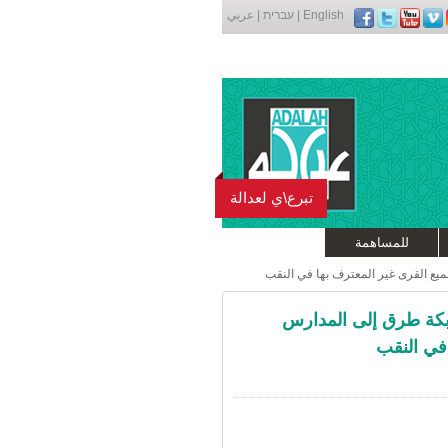
English
|
עברית
|
عربي
تبرع\ي لعدالة
للمساهمة
يع القرى غير المعترف بها في النقب
شبكة طرق إلى المدارس
في النقب