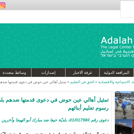
المرافعة الدولية
غرفة ألاخبار
إصدارات
وسائط متعددة
، الاجتماعية والاقتصادية
»
الحق في التعليم
»
تمثيل أهالي عين حوض في دعوى قدمتها ضدهم بل
تمثيل أهالي عين حوض في دعوى قدمتها ضدهم بلديّ
رسوم تعليم أبنائهم
دعوى رقم 01/017980، بلديّة حيفا ضد مبارك أبو الهيجا وآخرين
توجه
إلى
عدالة
ممثلون
عن
قرية
عين
حوض -وهي قرية شماليّة اعت