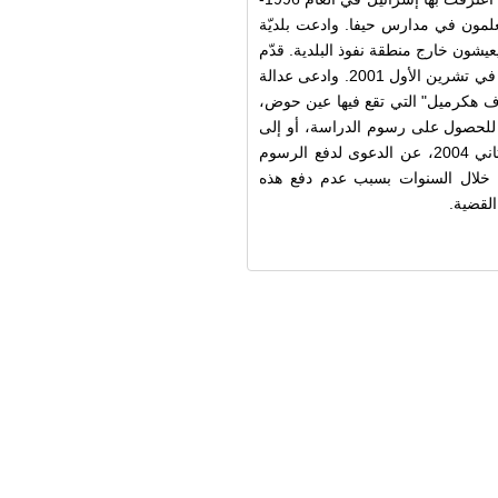
علمون
في
مدارس
حيفا. وادعت بلديّة
عيشون
خارج
منطقة
نفوذ
البلدية
.
قدّم
في
تشرين الأول 2001
. و
ادعى
عدالة
ف
هكرميل"
التي
تقع
فيها
عين
حوض،
للحصول
على
رسوم
الدراسة،
أ
و
إ
لى
. تنازلت بلدية حيفا، في كانون الثاني 2004، عن الدعوى لدفع الرسوم
ت خلال السنوات بسبب عدم دفع هذه
لقضية.