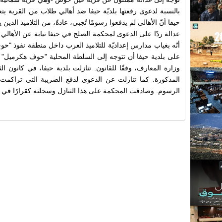
بالنسبة
لدعوى
رفعتها
بلديّة
حيفا
ضد
أهالي
طلاب
من
القرية
يت
حيفا أنّ
الأ
هالي
لم
يدفعوا
رسومًا
تُجبى،
عادةً،
من
التلاميذ
الذين
ي
عدالة ردًا على الدعوى لمحكمة
الصلح في حيفا
نيابة
عن
الأهالي
أ
نّه
بغياب
مدارس
إ
عداديّة
للتلاميذ
العرب
داخل
منطقة
نفوذ
"حو
على
بلدية
حيفا
أ
ن
تتوجه
إ
لى
السلطة
المحلية
"حوف
هكرميل"
وزارة
المعارف،
وفقًا
للقانون
المذكورة. كما تنازلت عن الدعوى لدفع الضريبة التي تراكم
الرسوم. وصادقت المحكمة على هذا التنازل وسجلته كقرارًا في ا