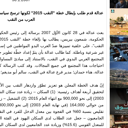
عدالة قدم طلب بإبطال خطة "النقب 
العرب من النقب
بعث عدالة في 28 كانون الأوّل 2007 ب
النقب"، على خلفية تمييزها ضدّ العرب البدو المواطنين في إسر
غير شرعية وباطلة. كما طالب عدالة بأن يتمّ إعداد خطّة تطوير ج
المجتمع العربي البدوي في النقب، بالاستناد إلى مبادئ المساو
احتياجات هذا المجتمع في جميع المجالات. وقد كتب الرسالة 
عدالة، هناء حمدان؛ مدير فرع عدالة في النقب، سالم أبو مديغم؛ 
2003) إلى نحو 900,000 مع ا