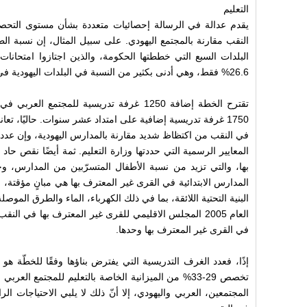
التعليم
يقدم عدالة في الرسالة إحصائيات متعددة بشأن مستوى التحصي
النقب مقارنة بالمجتمع اليهودي. على سبيل المثال، إن نسبة ال
البلدات السبع التي خططتها الحكومة، والذين اجتازوا امتحانات ا
26.6% فقط، وهي أدنى بكثير من النسبة في البلدات اليهودية في النقب والتي تبلغ 42.2%.
تقترح الخطة إضافة 1250 غرفة تدريسية للمجت
1750 غرفة تدريسية إضافية على امتداد عشر سنوات. حاليًا، 
في النقب من اكتظاظ شديد مقارنة بالمدارس اليهودية، وإن عدد ال
المعايير الرسمية التي حددتها وزارة التعليم. ثمة أيضًا نقص ح
بها، والتي تزيد من نسبة الأطفال المتسرّبين من المدارس، و
المدارس الابتدائية في القرى غير المعترف بها هي مبانٍ مؤقتة، مث
البنية التحتية اللائقة، بما في ذلك الكهرباء، الماء والطرق الموص
في القرى غير المعترف بها وحدها.
إذًا، فعدد الغرف التدريسية التي يفترض بناؤها وفقًا للخطّة هو
تخصص 29-33% من الميزانية الخاصة بالتعليم للمجتمع ال
المجتمعين، العربي واليهودي، إلا أنّ ذلك لا يلبي الاحتياجات الراه