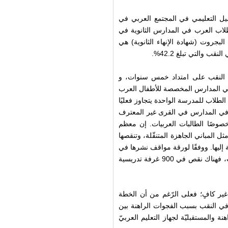
ل التعليمي في المجتمع العربي في
طلاب العرب في المدارس الثانوية في
لبجروت (شهادة الإنهاء الثانوية) هي
مع العربي في النقب على امتداد خمس سنوات، و
تعاني المدارس المخصصة للأطفال العرب
طلاب للمدرسة الواحدة يتجاوز فعليًا
اد في المدارس في القرى غير المعترف
خصوصًا الطالبات العربيات. إن معظم
ل المباني الجاهزة المتنقّلة، وتنقصها
لة إليها. ووفقًا لورقة مواقف نشرها في
العام 2005 المجلس الاقليمي للقرى غير المعترف بها في النقب، فهناك نقص في 900 غرفة تدريسية
 غير كافٍ؛ فعلى الرّغم من أن الخطة
عربي في النقب بسبب الفجوات الراهنة بين
نة والمستقبليّة لجهاز التعليم العربيّ