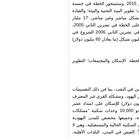
2.2% (كما في العام 2001) إلى 5% على الأقل مع انتهاء العام 2015. وستتمحور الخطة في خمسة
طوير البنية التحتية والبيئة؛ والقيادة
المجتمعية. وستخصص الحكومة بين العامين 2006 و 2015، بشكل مباشر وغير مباشر، 17 مليار
شيكل (ما يعادل نحو 4 مليارات دولار). لقد صادقت الحكومة على الخطة في تشرين الثاني 2005،
ولكن تم تجميدها بسبب حرب لبنان الثانية. وقررت الحكومة في تشرين الثاني 2006 الشروع في
تطبيق الخطة مع بعض التعديلات، وتخصيص ميزانية بقيمة 340 مليون شيكل (ما يعادل 80 مليون دولار)
طة: الإسكان والمجتمعات؛ التطوير
ين في النقب، بما في ذلك التقسيمات
ن اليهود، ومشكلة القرى غير المعترف
ص الخطة مبلغ 1.2 مليار شيكل (ما يعادل 282 مليون دولار) للإسكان على امتداد عشر
سنوات. أحد العناصر الرئيسية هو التطوير المقترح وإضافة نحو 10,000 وحدات سكنية "ممتلكات
65,00 وحدة إسكان عادية، وجميعها مخصص للمدن اليهودية
 السكنية الحالية والمستقبلية، وهي لا
اً: العيش في المدن، البلدات الأهلية،