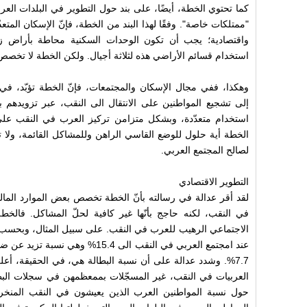
كما تحتوي الخطة، أيضًا، على بند حول التطوير في البلدات العربي
"ممتلكات خاصة". وفقًا لهذا البند من الخطة، فإنّ الإسكان المتع
واقتصادية؛ يجب أن تكون الوحدات السكنية محاطة بأراض زر
استخدام قسائم الأراضي هذه لثلاثة أجيال. ولكن الخطة لا تخصص أ
وهكذا، ففي مجال الإسكان والمجتمعات، فإنّ الخطة تؤبّد، في
إلى تشجيع المواطنين على الانتقال الى النقب، عبر تزويده
استخدام متعدّدة، وبشكل متزامن تركيز العرب في النقب على
الخطة أية حلول للوضع القاسي الراهن وللمشاكل القائمة، ولا 
لصالح المجتمع العربي.
التطوير الاقتصادي
لقد أقر عدالة في رسالته بأنّ الخطة تخصص بعض الموارد المالي
في النقب، لكنه حاجج بأنّها غير كافية لحلّ المشاكل. فالخط
الاجتماعي الرهيب للعرب في النقب. على سبيل المثال، وبحسب 
عند امجتمع العربي في النقب الى 15.4%
7.7%. وشدد عدالة على أن نسبة البطالة هي، في الحقيقة، أع
العربيات في النقب، غير المسجّلات بممعظمهن في سجلات البطال
حول نسبة المواطنين العرب الذين يعيشون في النقب المنخر