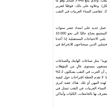
المواطن العربي في البلدات السبع التي خططتها الحكومة في النقب، والذي يبلغ 3.448 شيكل وهو ما
يبًا نصف المعدل العام للأجور في النقب (6.653 شيكل). وعلاوة على ذلك، فوفقًا لتقرير
رسمي صدر عن مؤسسة التأمين الوطني في تشرين الأول 2005، تتقاضى النساء العربيات في النقب
أيضًا، توفير ما بين 17.000 حتى 25.000 مكان عمل جديد على امتداد عشر سنوات
للسكان العرب في النقب. وفقًا للتقديرات الرسمية، فإن هذا المجتمع يحتاج حاليًا الى نحو 10.000
بي الاحتياجات المستقبلية إذا أخذنا
لمحتملين الذين سيحتاجون للانخراط في
وية" مثل صناعات الهايتك والصناعات
يتمتعون بمستوى عالٍ من المؤهلات
والمهارات التعليمية ذات الصلة. ويشدد عدالة، بشكل خاص، على أن العرب في النقب يشكلون 2.2%
طلاب الجامعيين في الفئة العمرية بين 20 الى 29 عامًا. لا تقدم الخطة اقتراحات حول كيفية
لهذه المهن أو تلك. هناك عقبة كبرى
النساء العربيات في النقب تتمثل في
لمعترف بها بالجامعات، الكليات وأماكن