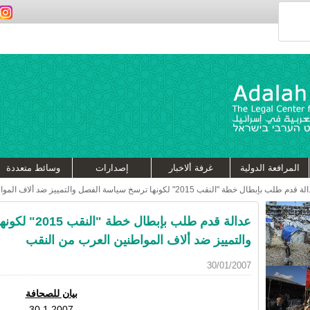
المرافعة الدولية
غرفة ألاخبار
إصدارات
وسائط متعددة
دم طلب بإبطال خطة "النقب 2015" لكونها ترسخ سياسة الفصل والتمييز ضد ألاف المواطنين العرب من النقب
عدالة قدم طلب ب
والتمييز ضد ألاف المواطنين العرب من النقب
30/01/2007
بيان للصحافة
30.1.2007