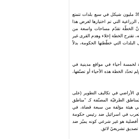
أما بالنسبة إلى "الممتلكات الخاصة"، فتقترح الخطة استثمار 350 مليون شيكل في سبع بلدات تتمتع
الزراعية التي تم اختيارها لغرض هذا
فإنّ الخطّة تقدّم مساحات واسعة من
، تقترح الخطة إخلاء وهدم القرى غير
 سكّانها العرب (نحو 70,000 نسمة) إلى البلدات التي خطّطتها الحكومة، بدلاً
ية لخمسة أحياء في مواقع مدينية في
يزانية بمبلغ 700 مليون شيكل. ولم تحدّد الخطة هذه الأحياء أو تصنّفها،
5% لمستأجري أو مشتري الأراضي في تكاليف التطوير (على
لمناطق الطرفيّة المصنّفة كـ "مناطق
رت المحكمة العليا في هيئة مؤلفة من سبعة قضاة، في
عليا للمواطنين العرب في اسرائيل ضد رئيس حكومة
 أفضلية هو غير شرعي كونه يميّز ضد
تصديق تشريعيّ لائق.