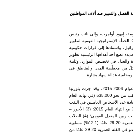
2015" لكونها ترسخ سياسة الفصل والتمييز ضد ألاف المواطنين
رسالة إلى رئيس الحكومة، إيهود أولمرت، وإلى نائب رئيس
الحكومة، شمعون بيريس، يطالب بها بإلغاء خطة "النقب 2015: الخطّة الإستراتيجية القومية لتطوير
ائيل، واستنادها إلى قرارات حكومية
ديدة تضع أحد أهدافها الرئيسية تطوير
اة والعدل في تخصيص الموارد، وتلبية
كلّ من مخطّطة المدن والمناطق في
ومحامية عدالة سهاد بشارة.
إنّ هدف الخطة المعلن هو تعزيز تطوّر وازدهار النقب بين الأعوام 2006-2015، وقد جرت بلورتها
لتحقيق أربعة أهداف رئيسية: (1) السكان – زيادة عدد سكان النقب من نحو 535,000 (في نهاية العام
نتهاء العام 2015؛ (2) التشغيل – زيادة عدد الأشخاص العاملين في النقب
من حوالي 164,000 (في نهاية العام 2003) إلى نحو 300,000 مع انتهاء العام 2015؛ (3) الأجور –
تقليص بنسبة 60% في الفجوة بين معدل الدخل للفرد في النقب وبين المعدل القومي؛ (4) الطلاب
الجامعيون – جعل عدد الطلاب لدى السكان اليهود في الفئة العمرية 20-29 عامًا (12.1%) مساوية
للمعدل القومي (15.6%) وزيادة عدد الجامعيين لدى السكان البدو في الفئة العمرية 20-29 عامًا من