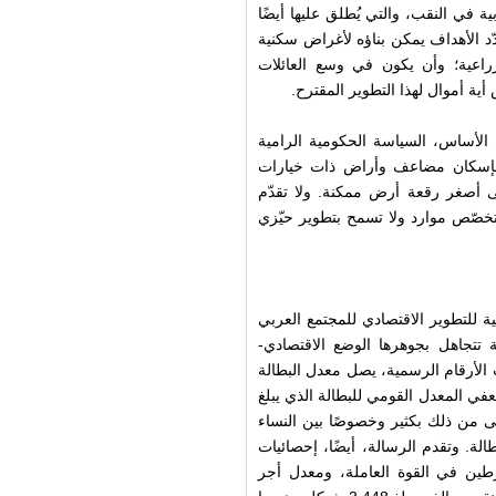
ة في النقب، والتي يُطلق عليها أيضًا
دّد الأهداف يمكن بناؤه لأغراض سكنية
اعية؛ وأن يكون في وسع العائلات
ية أموال لهذا التطوير المقترح.
 الأساس، السياسة الحكومية الرامية
م بإسكان مضاعف وأراض ذات خيارات
 أصغر رقعة أرض ممكنة. ولا تقدّم
تخصّص موارد ولا تسمح بتطوير حيّزي
ة للتطوير الاقتصادي للمجتمع العربي
ة تتجاهل بجوهرها الوضع الاقتصادي-
الأرقام الرسمية، يصل معدل البطالة
 وهي نسبة تزيد عن ضعفي المعدل القومي للبطالة الذي يبلغ
لى من ذلك بكثير وخصوصًا بين النساء
ة. وتقدم الرسالة، أيضًا، إحصائيات
طين في القوة العاملة، ومعدل أجر