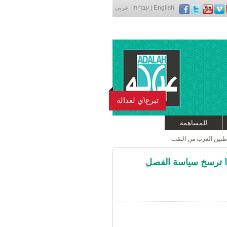
English
|
עברית
|
عربي
تبرع\ي لعدالة
للمساهمة
إبطال خطة "النقب 2015" لكونها ترسخ سياسة الفصل