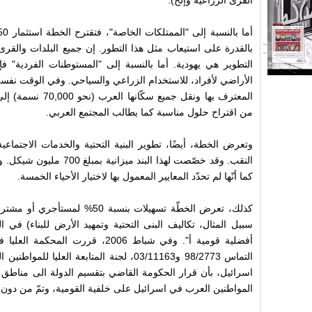
القرى الزراعية وإلخ).
بالقدرة على استيعاب مثل هذا التطور. إن جميع البلدات والقرى 
التطوير هي يهودية. أما بالنسبة إلى "المستوطنات الفردية" 
الأراضي لأفراد، للاستخدام الزراعي والسياحي. وفي الوقت نفسه
المعترف بها ونقل جميع
من اقتراح حلول مناسبة كما يطالب المجتمع العربي.
وتعرض الخطة، أيضًا، تطوير البنية التحتية والخدمات الاجتماع
النقب. وقد خصّصت لهذا البند م
كما أنّها لم تحدّد المعايير المعمول بها لاختيار الأحياء الخمسة.
كذلك، تعرض الخطّة تسهيلات بنسبة 0
سبيل المثال، تكاليف البنى التحتية وتمهيد الأرض للبناء) في ا
أفضلية قومية أ". وفي شباط 2006، قر
التماس 98/2773 و03/11163، لجنة المتابعة ال
اسرائيل، بأن قرار الحكومة القاضي بتقسيم الدولة الى مناطق
المواطنين العرب في اسرائيل على خلفية القومية، وتمّ من دون 