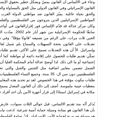
وجاء في الالتماس أن القانون يمسّ وبشكل خطير بحقوق الإنس
القانون الإسرائيلي وفي القانون الدولي مثل الحق بالمساواة وال
والحق بحياة عائلية. يميّز القانون ضد مواطني الدولة العرب
المواطنين الإسرائيليين الذين يتزوجون من الفلسطينيين والف
سابقًا للحكومة الإسر
تعديلات على القانون بحجة التسهيلات والسماح بلم شمل لعائ
وإسرائيل. الاّ أن هذه التعديلات تسمح على الأكثر، تقديم طل
تمكّن تقديم طلبات للحصول على إقامة دائمة أو مواطنة كما أنه
إجتماعية أو ما الى ذلك. لذا أوضح عدالة أمام المحكمة العليا أن
الشمل تتضمن معايير اضافية مثل الجنس والجيل والتي 
طلبات مكوث مؤقتة في هذا الخصوص. لقد تم تحديد هذه المعايير
معطيات عينية ملموسة. أضف إلى ذلك أن القانون المعدل يسم
مكانة في إسرائيل استنادًا إلى قرار أجهزة الأمن بأن احد أفراد عا
يُذكر أنّه منذ تقديم الالتماس، قبل حوالي الثلاث سنوات، عارض
بأن هذا القانون هو بمثابة وسيلة حماية أمنية شرعية. ادعت نيابة
هو وسيلة ضرورية لحماية الأمن الاسرائيلي لانّ ضلوع الفلسطين