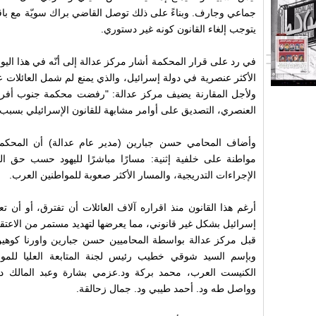
جماعي وجارف. وبناءً على ذلك توصل القاضي براك سويّة مع باقي قض
يتوجب إلغاء القانون كونه غير دستوري.
في رد على قرار المحكمة أشار مركز عدالة إلى أنّه في هذا اليو
الأكثر عنصرية في دولة إسرائيل، والذي يمنع لم شمل العائلات ع
العنصري، التصديق على أوامر مشابهة للقانون الإسرائيلي بسبب م
وأضاف المحامي حسن جبارين (مدير عام عدالة) أن المحكمة 
مواطنة على خلفية إثنية: مسارًا مباشرًا لليهود حسب حق ال
الإجراءات التدريجية، والمسار الأكثر صعوبة للمواطنين العرب.
أرغم هذا القانون منذ اقراره آلاف العائلات أن تفترق، أو أن
إسرائيل بشكل غير قانوني، مما يعرضها لتهديد مستمر من الاعتقا
قبل مركز عدالة بواسطة المحاميين حسن جبارين واورنا كوهين 
وبإسم السيد شوقي خطيب رئيس لجنة المتابعة العليا للمو
الكنيست العرب، محمد بركة ود.عزمي بشارة وعبد المالك 
وواصل طه ود. أحمد طيبي ود. جمال زحالقة.