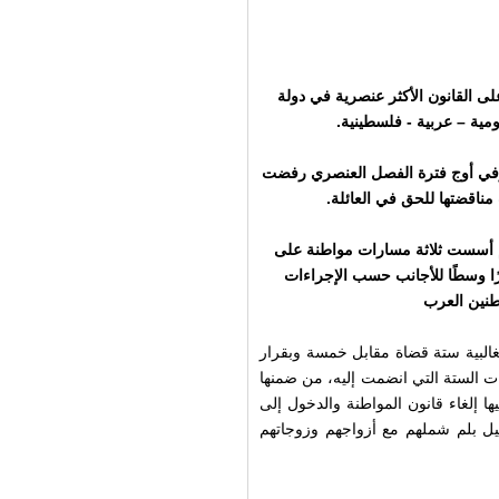
لى القانون الأكثر عنصرية في دولة
مية – عربية - فلسطينية.
 مركز عدالة: حتى محكمة جنوب أفريقية في عام 1980 وفي أوج فترة الفصل العنصري رفضت
مناقضتها للحق في العائلة.
وم أسست ثلاثة مسارات مواطنة على
رًا وسطًا للأجانب حسب الإجراءات
اطنين العرب
ية اليوم بغالبية ستة قضاة مقابل خمسة وبقرار
تماسات الستة التي انضمت إليه، من ضمنها
 إلغاء قانون المواطنة والدخول إلى
 مواطني إسرائيل بلم شملهم مع أزواجهم وزوجاتهم