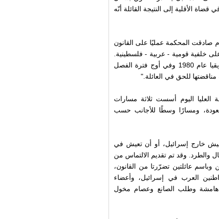
اة الأقلية إلى النتيجة القائلة أنّه
م صادقت المحكمة عمليًا على القانون
لى خلفية قومية - عربية - فلسطينية.
ولأجل المقارنة يضيف مركز عدالة: "رفضت محكمة جنوب أفريقيا عام 1980 وفي أوج فترة الفصل
ناقضتها للحق في العائلة."
العليا اليوم أسست ثلاثة مسارات
عودة، ومسارًا وسطًا للأجانب حسب
 تعيش خارج إسرائيل، أو أن تعيش في
ل والطرد. وقد تم تقديم الالتماس من
وباسم عائلتين تضرّرتا من القانون،
اطنين العرب في إسرائيل، وأعضاء
دهامشة وطلب الصانع وعصام مخول