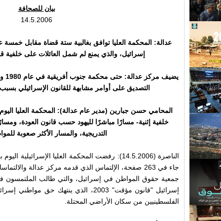
بيان للصحافة
14.5.2006
عدالة: المحكمة العليا توافق بغالبية ستة قضاة مقابل خمسة ع
إسرائيل، والذي يمنع لم شمل العائلات على خلفية قو
يضيف
التصديق على أوامر مشابهة للقانون الإسرائيلي بسبب 
المحامي حسن جبارين (مدير عام عدالة): المحكمة العليا الي
خلفية إثنية- مسارًا مباشرًا لليهود حسب قانون العودة، ومسا
التدريجية، والمسار الأكثر صعوبة للمو
الناصرة (14.5.2006): رفضت المحكمة العليا الإسرائيل
جاء في 263 صفحة، الإلتماس الذي قدمه مركز عدالة والال
جمعية حقوق المواطن في إسرائيل، والتي طالب الملتمسون فيها
إسرائيل "قانون مؤقت" 2003، الذي ينتهك حق
الفلسطينيين من سكان الأراضي المحتلة.