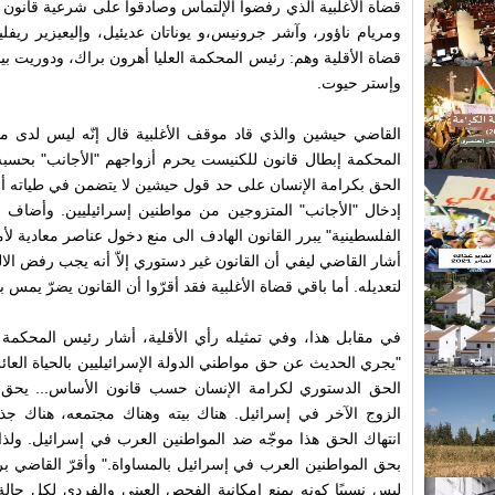
قضاة الأغلبية الذي رفضوا الإلتماس وصادقوا على شرعية قانون
ومريام ناؤور، وآشر جرونيس،و يوناتان عديئيل، وإليعيزير ريفل
قضاة الأقلية وهم: رئيس المحكمة العليا أهرون براك، ودوريت بين
وإستر حيوت.
القاضي حيشين والذي قاد موقف الأغلبية قال إنّه ليس لدى م
المحكمة إبطال قانون للكنيست يحرم أزواجهم "الأجانب" بحسبه
الحق بكرامة الإنسان على حد قول حيشين لا يتضمن في طياته أي
إدخال "الأجانب" المتزوجين من مواطنين إسرائيليين. وأضاف
الفلسطينية" يبرر القانون الهادف الى منع دخول عناصر معادية لأ
أشار القاضي ليفي أن القانون غير دستوري إلاّ أنه يجب رفض الا
لتعديله. أما باقي قضاة الأغلبية فقد أقرّوا أن القانون يضرّ يمس ب
في مقابل هذا، وفي تمثيله رأي الأقلية، أشار رئيس المحكمة ال
"يجري الحديث عن حق مواطني الدولة الإسرائيليين بالحياة العا
الحق الدستوري لكرامة الإنسان حسب قانون الأساس... يحق 
الزوج الآخر في إسرائيل. هناك بيته وهناك مجتمعه، هناك جذوره 
انتهاك الحق هذا موجّه ضد المواطنين العرب في إسرائيل. ولذا،
بحق المواطنين العرب في إسرائيل بالمساواة." وأقرّ القاضي برا
ليس نسبيًا كونه يمنع إمكانية الفحص العيني والفردي لكل حا