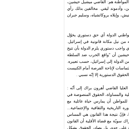
 المواطنة هم: القاضي ميشيل حيشين،
ين، وأدموند ليفي. مخالفين بذلك رأي
يش، وإيلاه بروكاتشياه، وسليم جبران
واطني الدولة أي حق دستوري يخوّل
 من نيل مكانة قانونية في إسرائيل.
 واجب دستوري يلزم الدولة بأن تتيح
 حيشين أن "واقع الحرب ضد السلطة
من الدولة إلى إسرائيل، حسب تعبيره.
لتماسات لإتاحة الفرصة أمام الكنيست
الحقوق الدستورية إلا إنّه نسبي .
عليا القاضي أهرون براك إلى أنّه :
ئلية والمساواة، الحقوق المنصوصة في
للمواطن أن يمارس حياة عائلية مع
التاريخية والثقافية والإجتماعية...
 فإنّ نتيجة هذا القانون هي المساس
ك سويّة مع قضاة الأقلية أن القانون
لة على حده، بل يصادر الحقوق بشكل