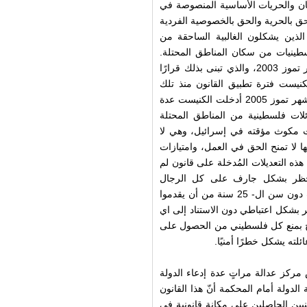
ان والحريات الأساسية المنصوصة في
حق بالحرية والحق بالخصوصية الفردية
 الذين يشكلون الغالبية الساحقة من
لسطينيات من سكان المناطق المحتلة.
وكان مركز عدالة قد قدّم الإلتماس فور إقرارالقانون في أواخر تموز 2003، والذي تبنى بذلك قرارًا
ائيلية من شهر أيار عام 2002. مدّدت الكنيست فترة تطبيق القانون منذ تلك
الحين ثلاث مرات، على الرغم من تصنيفه "قانونًا مؤقتًا". وفي شهر تموز 2005 أدخلت الكنيست عدة
لات فلسطينية من المناطق المحتلة
بات مكوث مؤقته في إسرائيل، وهي لا
ا لا تمنح الحق في العمل، وامتيازات
 هذه التعديلات المُدخلة على قانون لم
تحظر بشكل جارف على كل الرجال
الفلسطينيين دون سن ال- 35 سنة، وجميع النساء الفلسطينييات دون سن ال- 25 سنة من أن يقدموا
 بشكل اعتباطي دون الاستناد إلى اي
ح بمنع كل فلسطيني من الحصول على
ئلته يشكل خطرًا أمنيًا.
 مركز عدالة مراتٍ عدة إدعاء الدولة
 الدولة أمام المحكمة أنّ هذا القانون
يين الحاصلين على مكانة قانونية في