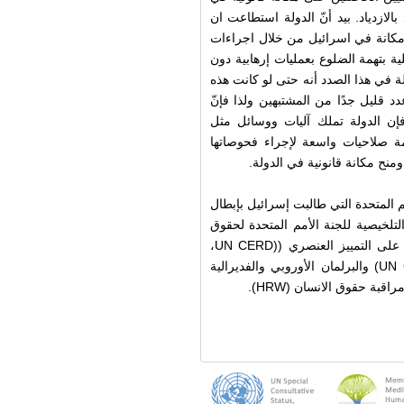
لازدياد. بيد أنّ الدولة استطاعت ان
 على مكانة في اسرائيل من خلال اجراءات
ية بتهمة الضلوع بعمليات إرهابية دون
 في هذا الصدد أنه حتى لو كانت هذه
ى عن عدد قليل جدًا من المشتبهين ولذا فإنّ
إن الدولة تملك آليات ووسائل مثل
ومة صلاحيات واسعة لإجراء فحوصاتها
نح مكانة قانونية في الدولة.
مم المتحدة التي طالبت إسرائيل بإبطال
 المثال ما جاء في البند 21 للتعقيبات التلخيصية للجنة الأمم المتحدة لحقوق
الإنسان حول إسرائيل عام 2003 ولجنة الأمم المتحدة للقضاء على التمييز العنصري ((UN CERD،
ولجنة الأمم المتحدة للقضاء على التمييز ضد المرأة (UN CEDAW) والبرلمان الأوروبي والفديرالية