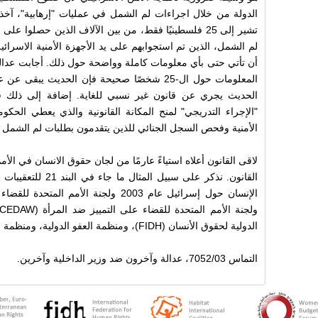
الدولة من خلال اجراءات لم الشمل في عمليات "إرهابية"، آخذ با
تشير إلى 25 فلسطينيًا فقط، من بين الآلاف الذين حصلوا
لم الشمل، الذين تم استجوابهم على يد الأجهزة الأمنية الاسرائيل
أن تأتي حتى بأي معلومات كاملة وواضحة حول ذلك. أجابت عدالة
المعلومات حول ال-25 شخصًا صحيحة فإن الحديث يبق
الحديث يجري عن قانون غير نسبي للغاية. إضافة إلى ذلك ف
"الإجراء التدريجي" لمنح المكانة القانونية والذي يعطي الحك
الأمنية وفحص السجل الجنائي للذين يتقدمون بطلبات لم الشمل وم
لاقى القانون أعلاه استياءً عارمًا من لجان حقوق الانسان في الأ
القانون. نذكر على سبيل
الدولية لحقوق الأنسان (FIDH)، ومنظمة العفو الدولية، ومنظمة مراقبة حقوق الانسان (HRW).
التماس 7052/03، عدالة وآخرون ضد وزير الداخلية وآخرين.