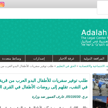
المرافعة الدولية
غرفة ألاخبار
إصدارات
وسائط متعددة
، الاجتماعية والاقتصادية
»
الحق في التعليم
»
طلب توفير سفريات للأطفال البدو العرب من ق
ة
طلب توفير سفريات للأطفال البدو العرب من قرية 
في النقب، تقلهم إلى روضات الأطفال في القرى ال
م.ع.
05/10030, عارف العمور ضد وزارة
طالب الالتماس ب
توفير سفريّات لأطفال قرية الزعرورة، غير ا