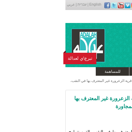
English
|
עברית
|
عربي
تبرع\ي لعدالة
للمساهمة
رية الزعرورة غير المعترف بها في النقب،
الزعرورة غير المعترف بها
مجاورة
لمعترف بها في النقب، الذين تتراوح