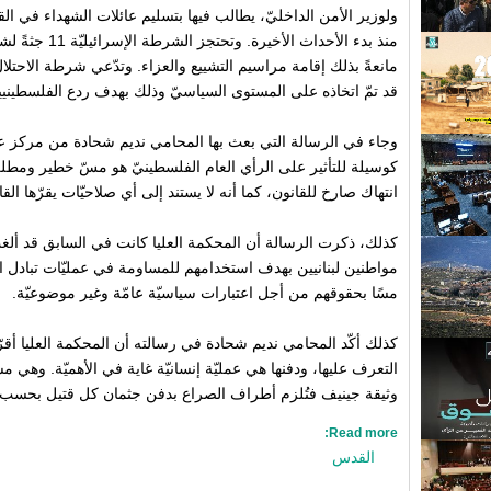
ولوزير الأمن الداخليّ، يطالب فيها بتسليم عائلات الشهداء في ا
منذ بدء الأحداث ا
مانعةً بذلك إقامة مراسيم التشييع والعزاء. وتدّعي شرطة الاحتلال
قد تمّ اتخاذه على المستوى السياسيّ وذلك بهدف ردع الفلسطينيي
وجاء في الرسالة التي بعث بها المحامي نديم شحادة من مركز عدا
كوسيلة للتأثير على الرأي العام الفلسطينيّ هو مسّ خطير ومطلق
انتهاك صارخ للقانون، كما أنه لا يستند إلى أي صلاحيّات يقرّها الق
كذلك، ذكرت الرسالة أن المحكمة العليا كانت في السابق قد ألغ
مواطنين لبنانيين بهدف استخدامهم للمساومة في عمليّات تبادل ا
مسًا بحقوقهم من أجل اعتبارات سياسيّة عامّة وغير موضوعيّة.
كذلك أكّد المحامي نديم شحادة في رسالته أن المحكمة العليا أقر
التعرف عليها، ودفنها هي عمليّة إنسانيّة غاية في الأهميّة. وهي م
وثيقة جينيف فتُلزم أطراف الصراع بدفن جثمان كل قتيل بحسب 
Read more:
القدس