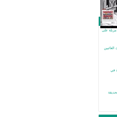
مزبلة على
الغائبين
ّ في
حديقة