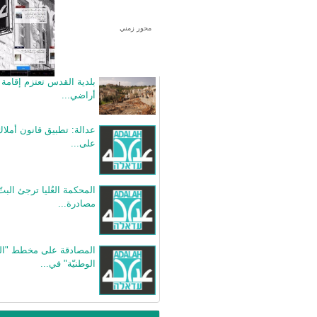
محور زمني
بيانات صحفية متعلقة
بلدية القدس تعتزم إقامة 
أراضي...
عدالة: تطبيق قانون أملاك 
على...
المحكمة العُليا ترجئ البت
مصادرة...
المصادقة على مخطط "ال
الوطنيّة" في...