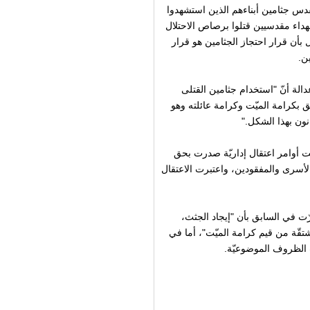
لقدس جثامين أبناءهم الذين استشهدوا
لأخيرة. وتحتجز الشرطة الإسرائيليّة 11 جثةً لشهداء مقدسيين قتلوا برصاص الاحتلال
 بأن قرار احتجاز الجثامين هو قرار
ن.
لة أنّ "استخدام جثامين القتلى
 بكرامة الميّت وكرامة عائلته وهو
انون بهذا الشكل."
ت أوامر اعتقال إداريّة صدرت بحق
لأسرى والمفقودين، واعتبرت الاعتقال
ّت في السابق بأن "إيجاد الجثث،
شتقّة من قيم كرامة الميّت"، أما في
الظروف الموضوعيّة.