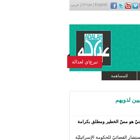
English
|
עברית
|
عربي
تبرع\ي لعدالة
للمساهمة
ين لذويهم
ينيّ هو مسّ الخطير ومطلق بكرامة
12.11.، برسالة عاجلة للمستشار القضائيّ للحكومة الإسرائيليّة