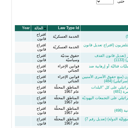
حتى
Year
Law Type Id
الحالة
اقتراح
الخدمة العسكريّة
قانون
تلفزيون (اقتراح تعديل قانون
اقتراح
الخدمة العسكريّة
قانون
 (تعديل قانون القذف
حقوق مدنيّة
اقتراح
11)
وسياسيّة
قانون
ّات قتاليّة أو إرهابية ضد
قوانين الإجراء
اقتراح
الجنائي
قانون
ن (منع حقوق الأسرى الأمنيين
قوانين الإجراء
اقتراح
ئيلي) (484)
الجنائي
قانون
رائيلي على كل "البلدات
المناطق المحتلّة
اقتراح
(481)
عام 1967
قانون
ائيلي على التجمعات اليهوديّة
المناطق المحتلّة
اقتراح
عام 1967
قانون
المناطق المحتلّة
اقتراح
498)
عام 1967
قانون
اقتراح قانون الأضرار المدنيّة (مسؤوليّة الدولة) (تعديل رقم 7)
المناطق المحتلّة
اقتراح
عام 1967
قانون