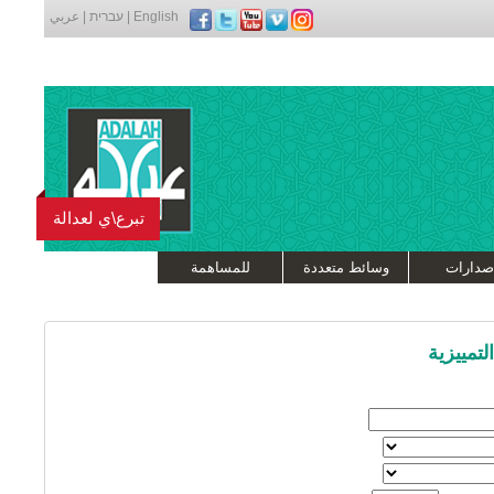
English
|
עברית
|
عربي
تبرع\ي لعدالة
صدارات
وسائط متعددة
للمساهمة
تمييزية