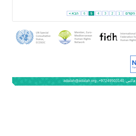
 הקודם
1
2
3
4
5
6
הבא >