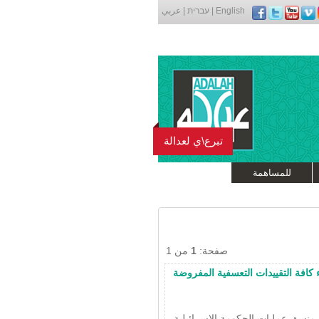
English
|
עברית
|
عربي
تبرع\ي لعدالة
للمساهمة
صفحة:
1
من 1
 كافة التقييدات التعسفية المفروضة
منسق عمليات الحكومة الإسرائيلية