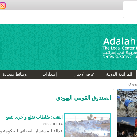
المرافعة الدولية
غرفة ألاخبار
إصدارات
وسائط متعددة
يهودي
الصندوق القومي اليهودي
النقب: سُلطات تقلع وأخرى تقمع
2022-01-14
عدالة للمستشار القضائي للحكومة و