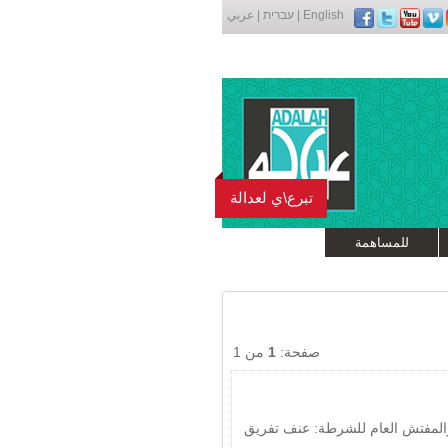
English
|
עברית
|
عربي
تبرع\ي لعدالة
للمساهمة
صفحة:
1
من 1
المفتش العام للشرطة: عنف تفريق