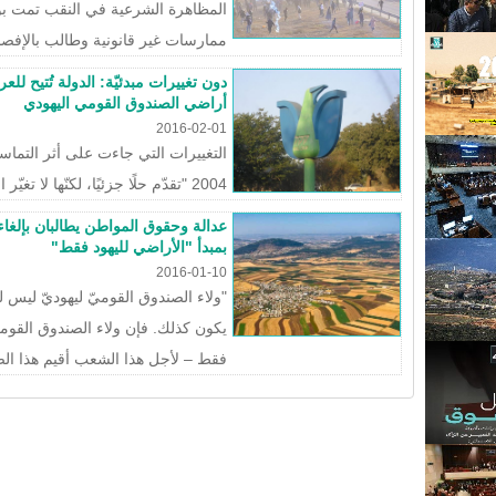
المظاهرة الشرعية في النقب تمت ب
ممارسات غير قانونية وطالب بالإفصا
دون تغييرات مبدئيّة: الدولة تُتيح 
أراضي الصندوق القومي اليهودي
2016-02-01
التغييرات التي جاءت على أثر التما
2004 "تقدّم حلًا جزئيًا، لكنّها لا تغيّر الإشكاليّة الجوهريّة"
عدالة وحقوق المواطن يطالبان بإلغاء ا
بمبدأ "الأراضي لليهود فقط"
2016-01-10
"ولاء الصندوق القوميّ ليهوديّ ليس لل
يكون كذلك. فإن ولاء الصندوق القوم
فقط – لأجل هذا الشعب أقيم هذا الص