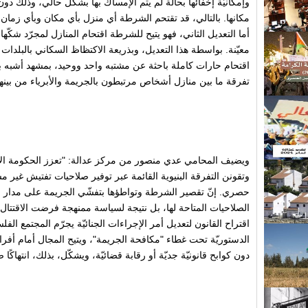
وإمكانيّة إخفائها بحالة لم يتم الإمساك بها بشكل حالي، وذلك دو
مكانها. بالتالي، قد تقتحم الشرطة أي منزل بأي مكان وبأي زمان لم
أما التعديل الثاني، فهو يتيح للشرطة اقتحام المنازل لمجرّد شكّ
معيّنة. بواسطة هذا التعديل، وبذريعة الاكتظاظ السكاني بالبلدا
اقتحام حارات كاملة باحثة عن مشتبه واحد ووحيد، بمشهد أشبه با
تفرقة ما بين منازل أشخاص مرتبطون بالجريمة والأبرياء من بينه
ويضيف المحامي عدي منصور من مركز عدالة: "تعزز الحكومة الإ
وتقونن التفرقة البنيوية القائمة عبر توفير صلاحيات تفتيش غير 
حصري. إنّ تقصير الشرطة وتواطؤها بتفشّي الجريمة على مدار ا
الصلاحيات المتاحة لها، بل نتيجة لسياسة ممنهجة فرضت الاقتتال 
اقتراح القانون لتعديل أمر الإجراءات الجنائيّة يجرّم المجتمع ال
الدستوريّة تحت غطاء "مكافحة الجريمة"، ويتيح المجال أمام أفر
دون كوابح قانونيّة جديّة أو رقابة قضائيّة، ويشكّل، بذلك، انتهاكًا 