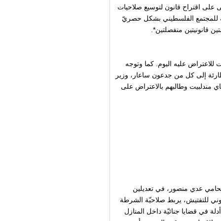
ن، الموافق 8/11/2021 بالقراءة الأولى على اقتراح قانون لتوسيع صلاحيات
ه للمجتمع الفلسطيني بشكل حصريّ
ين قانونيتين منفصلتين*.
للاعتراض عليه اليوم. كما وتوجه
يس الماضي الموافق 4/11/2021 برسالة طارئة إلى كل من جدعون ساعار، وزير
اي مندلبيت وطالبهم بالاعتراض على
لمحامي عدي منصور، في تعديلين
وني للتفتيش، يربط صلاحيّة الشرطة
لة في قضايا جنائيّة داخل المنازل