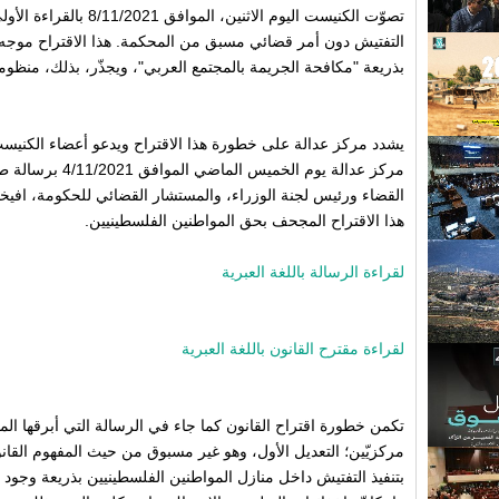
تصوّت الكنيست اليوم الاثني
التفتيش دون أمر قضائي مسبق من المحكمة. هذا الاقتراح موج
بذريعة "مكافحة الجريمة بالمجتمع العربي"، ويجذّر، بذلك، منظومت
يشدد مركز عدالة على خطورة هذا الاقتراح ويدعو أعضاء الكنيست 
مركز عدالة يوم الخم
القضاء ورئيس لجنة الوزراء، والمستشار القضائي للحكومة، افيخ
هذا الاقتراح المجحف بحق المواطنين الفلسطينيين.
لقراءة الرسالة باللغة العبرية
لقراءة مقترح القانون باللغة العبرية
تكمن خطورة اقتراح القانون كما جاء في الرسالة التي أبرقها ا
مركزيّين؛ التعديل الأول، وهو غير مسبوق من حيث المفهوم القان
بتنفيذ التفتيش داخل منازل المواطنين الفلسطينيين بذريعة وجود أد