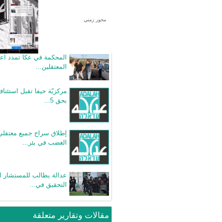
محور زمني
بيانات صحفية متعلقة
المحكمة في عكا تمدد اعت
المعتقلين...
مركزيّة حيفا تقبل استئناف
بحق 5...
إطلاق سراح جميع معتقل
الغضب في بئر...
عدالة يطالب للمستشار ا
التحقيق في...
مقالات وتقارير متعلقة