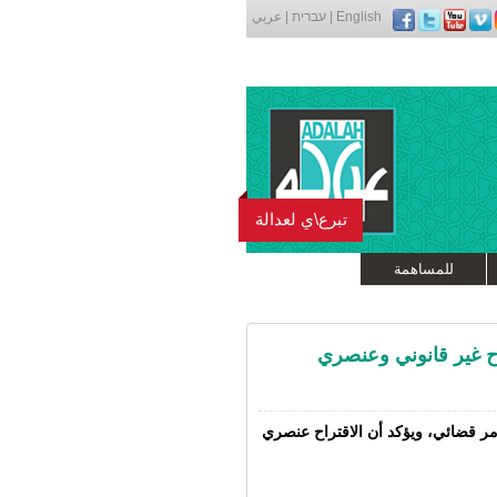
English
|
עברית
|
عربي
تبرع\ي لعدالة
للمساهمة
اح غير قانوني وعنصري
مر قضائي، ويؤكد أن الاقتراح عنصري