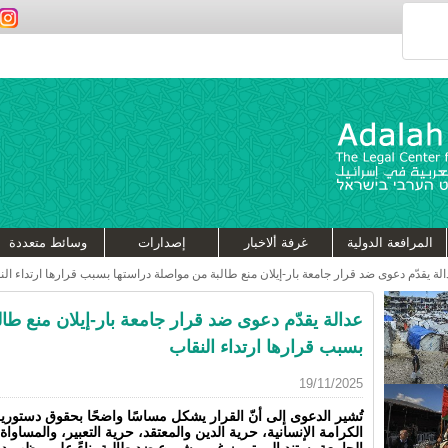
المرافعة الدولية
غرفة ألاخبار
إصدارات
وسائط متعددة
لة يقدّم دعوى ضد قرار جامعة بار-إيلان منع طالبة من مواصلة دراستها بسبب قرارها ارتداء الن
عدالة يقدّم دعوى ضد قرار جامعة بار-إيلان منع طا
بسبب قرارها ارتداء النقاب
19/11/2025
تُشير الدعوى إلى أنّ القرار يشكل مساسًا واضحًا بحقوق دستو
الكرامة الإنسانية، حرية الدين والمعتقد، حرية التعبير، والمساواة.