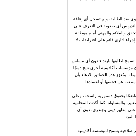
شكوى ضد الطالبة، ولم تسجل أي إعاقة
قم التدريس أي صعوبة في التعرف على
التحقق والملائم والمهني أمام موظفة
إجراء اداري قائم على افتراضات لا
تسمح لطلبتها بارتداء دون أي مساس
ن مؤسسات أكاديمية أخرى تتيح دمجًا
طة. وتُعزز هذه الحقائق الادعاء بأن
 امتنعت عن فحصها أو اعتمادها.
ا واضحًا بحقوق دستورية راسخة، وعلى
عبير، والمساواة. كما أكدت المحامية
ءً على مظهر ديني وجندري، دون أي
النوع
.
ر صلاحية يسمح لمؤسسة أكاديمية