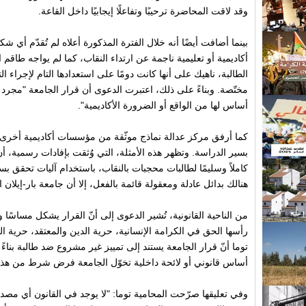
وقد لاقت المحاضرة ترحيبًا وتفاعلًا إيجابيًا داخل القاعة
.
بينما أضافت أيضًا أنه خلال الفترة المذكورة أعلاه لم تُقدّم أي 
أكاديمية أو تعليمية ناجمة عن ارتداء النقاب، كما لم يواجه طا
الطالبة، ناهيك على أنها كانت دومًا على استعدادها التام لإجراء 
مختّصة. وبناءً على ذلك، اعتبرت الدعوى أن قرار الجامعة "مجرد 
أساس لها من الواقع أو الضرورة الأكاديمية".
كما أرفق مركز عدالة نماذج موثّقة من مؤسسات أكاديمية أخرى 
بسير الدراسة. وتظهر هذه الأمثلة، التي وُثقت بإفادات رسمية، أ
كاملاً وسليمًا لطالبات محجبات بالنقاب، باستخدام آليات تحقق بسي
هنالك بدائل عادلة ومعقولة قائمة بالفعل، إلا أن جامعة بار-إيلان
من الناحية القانونية، تُشير الدعوى إلى أنّ القرار يشكل مساسً
رأسها الحق في الكرامة الإنسانية، حرية الدين والمعتقد، حرية الت
توما أنّ قرار الجامعة يستند إلى تمييز غير مشروع ضد طالبة بنا
أساس قانوني أو لائحة داخلية تخوّل الجامعة فرض شرط من هذا 
وفي تعليقها صرّحت المحامية توما
:
"
لا يوجد في القانون أي مصد