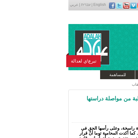
English
|
עברית
|
عربي
تبرع\ي لعدالة
للمساهمة
قاب
لبة من مواصلة دراستها
رية راسخة، وعلى رأسها الحق في
 كما أكدت المحامية توما أنّ قرار