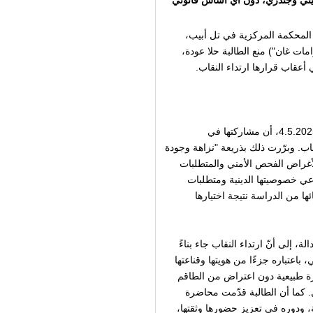
ديني وجندري، دون أي أساس قانوني
 يوم الإثنين، 17.11.2025، دعوى إلى المحكمة المركزية في تل أبيب،
امات غان") منع الطالبة حلا عودة،
قاب قرارها ارتداء النقاب.
تأتي الدعوى بعد أن أبلغت جامعة بار-إيلان السيّدة عودة، بتاريخ 4.5.2025، أن مشاركتها في
ب. وبرّرت ذلك بذريعة "نزاهة وجودة
 لأغراض الفحص الأمني والمتطلبات
اعي خصوصيتها الدينية ومتطلبات
ها من الدراسة نتيجة اختيارها
، إلى أنّ ارتداء النقاب جاء بناءً
اعتباره جزءًا من هويتها وقناعتها
ورة طبيعية دون اعتراض من الطاقم
. كما أن الطالبة قدّمت محاضرة
، ودوره في تعزيز حضورها وثقتها،