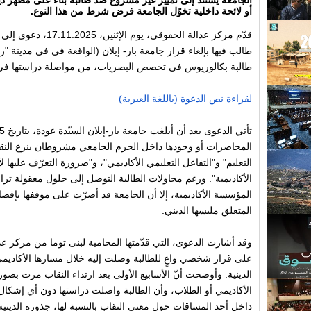
الجامعة يستند إلى تمييز غير مشروع ضد طالبة بناءً على مظهر 
أو لائحة داخلية تخوّل الجامعة فرض شرط من هذا النوع.
قدّم مركز عدالة الحقوقي،
طالب فيها بإلغاء قرار جامعة بار- إيلان (الواقعة في في مدينة "ر
طالبة بكالوريوس في تخصص البصريات، من مواصلة دراستها في أع
لقراءة نص الدعوة (باللغة العبرية)
المحاضرات أو وجودها داخل الحرم الجامعي مشروطان بنزع النقا
التعليم" و"التفاعل التعليمي الأكاديمي"، و"ضرورة التعرّف عليها
الأكاديمية". ورغم محاولات الطالبة التوصل إلى حلول معقولة تر
المؤسسة الأكاديمية، إلا أن الجامعة قد أصرّت على موقفها بإقصائ
المتعلق ملبسها الديني.
وقد أشارت الدعوى، التي قدّمتها المحامية لبنى توما من مركز عدالة
على قرار شخصي واعٍ للطالبة وصلت إليه خلال مسارها الأكاديمي، ب
الدينية. وأوضحت أنّ الأسابيع الأولى بعد ارتداء النقاب مرت بص
الأكاديمي أو الطلاب، وأن الطالبة واصلت دراستها دون أي إشكال
داخل أحد المساقات حول معنى النقاب بالنسبة لها، جذوره الدينية