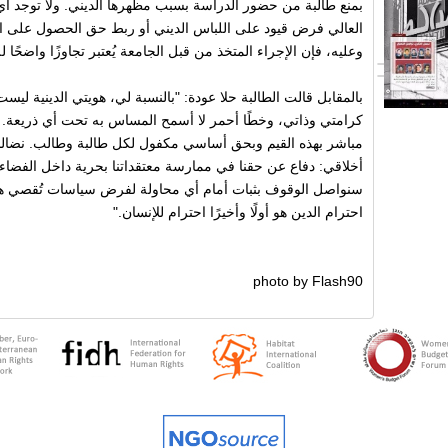
بمنع طالبة من حضور الدراسة بسبب مظهرها الديني. ولا توجد أي 
العالي فرض قيود على اللباس الديني أو ربط حق الحصول على التع
وعليه، فإن الإجراء المتخذ من قبل الجامعة يُعتبر تجاوزًا واضحًا 
بالمقابل قالت الطالبة حلا عودة
:
"بالنسبة لي، هويتي الدينية ليست 
كرامتي وذاتي، وخطًا أحمر لا أسمح المساس به تحت أي ذريعة. 
مباشر بهذه القيم وبحق أساسي مكفول لكل طالبة وطالب. نضالنا ل
أخلاقي: دفاع عن حقنا في ممارسة معتقداتنا بحرية داخل الفضاء 
سنواصل الوقوف بثبات أمام أي محاولة لفرض سياسات تُقصي هويتن
احترام الدين هو أولًا وأخيرًا احترام للإنسان
."
photo by Flash90