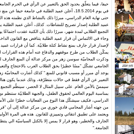
حيفا، فيما يتعلّق بحدود الحق بالتعبير عن الرأي في الحرم الجام
في يوم 18.5.2014، أعلن عميد الطلبة في جامعة حيفا عن م
حتى نهاية العام الدراسي، مبررًا ذلك بالنشاط الذي نظمته هذه ا
التجمع الطلابي لمدة شهر، مبررًا ذلك بأن الكتبة عقدت اجتماعً
وجاء في الالتماس أن قرار عميد الطلبة يتناقض مع القانون الداخلي
لإصدار قرار جارف بمنع نشاط كتلة طلابيّة. كما أن قرارات عمي
يمكّن الطلاب من طرح موقفهم والدفاع عنه أمام هذه القرارات ا
وذكرت المحاميّة سوسن زهر من مركز عدالة أن المنع الجارف لنش
الجامعي تشكّل "مسًا خطيرًا بحق الطلاب العرب بالاحتجاج والتعب
يوجد أي مبرر أو مسبب قانوني للمنع." كذلك أشارت المحاميّة زه
التعبير عن الرأي فقط في حالات متطرّفة، وذلك عندما يكون هن
سيمسّ بالأمن العام. على سبيل المثال لا الحصر، سينظّم التجمع
بمناسبة اليوم العالمي لحقوق الطفل، والجبهة الطلابيّة ستنظم مع أب
الدراسي، فكيف سيشكّل هذا النوع من الفعاليات خطرًا على الأم
من جهته أشار المحامي فادي خوري من مركز عدالة إلى أن "قرار
ويعتمد على تطبيق انتقائي وتمييزي للقانون. هذه هي المرة الأولى 
الجارف والخطير، وهو قرار لا يمس إلا بالكتل السياسيّة الي ينت
الجامعة."