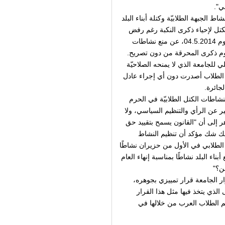
عي".
نع نشاط الجبهة الطلابيّة وكتلة أبناء البلد
لكتل لإحياء ذكرى النكبة رغم رفض
عميد الطلبة إصدار تصريح للنشاطات. كذلك، أعلن عميد الطلبة يوم 04.5.2014، عن منع نشاطات
ا يوم ذكرى المحرقة من دون تصريح.
 للجامعة الذي لا يمنحه الصلاحيّة
د الطلاب أصدرت دون أي إجراء عادل
لجائرة.
اطات الكتل الطلابيّة في الحرم
ير عن الرأي والتنظيم السياسي، ولا
ر إلى أن "القانون يسمح بتقييد حق
الك شك مؤكد أن تنظيم النشاط
 الطلابي في الأول من حزيران نشاطًا
ناء البلد نشاطًا بمناسبة إنهاء العام
ن؟"
 الجامعة قرار تمييزي بجوهره،
الذي يتخذ فيها مثل هذا القرار
ظم الطلاب العرب من خلالها في