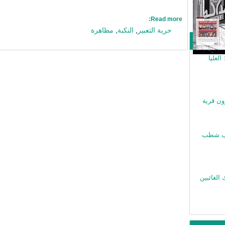
Read more:
حرية التعبير
,
النكبة
,
مظاهرة
لعليا
ون قرية
يجب شطب
الغائبين