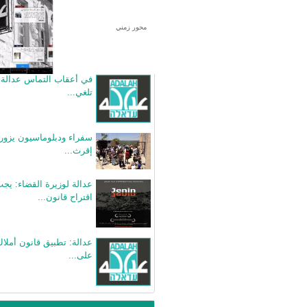
محور زمني
بيانات صحفية متعلقة
في أعقاب التماس عدالة: ا
تلغي...
سفراء ودبلوماسيون يزور
إقرث...
عدالة لوزيرة القضاء: 
اقتراح قانون...
عدالة: تطبيق قانون أملاك 
على...