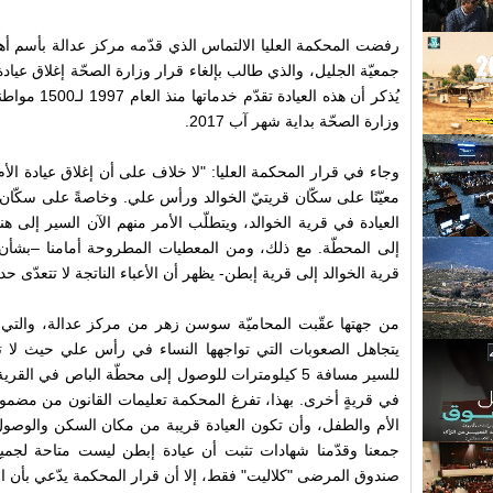
رفضت المحكمة العليا الالتماس الذي قدّمه مركز عدالة بأسم أه
جمعيّة الجليل، والذي طالب بإلغاء قرار وزارة الصحّة إغلاق عياد
يُذكر أن هذه ال
وزارة الصحّة بداية شهر آب 2017.
وجاء في قرار المحكمة العليا: "لا خلاف على أن إغلاق عيادة الأم
معيّنًا على سكّان قريتيّ الخوالد ورأس علي. وخاصةً على سكّا
العيادة في قرية الخوالد، ويتطلّب الأمر منهم الآن السير إلى ه
إلى المحطّة. مع ذلك، ومن المعطيات المطروحة أمامنا –بشأن دو
قرية الخوالد إلى قرية إبطن- يظهر أن الأعباء الناتجة لا تتعدّى 
من جهتها عقّبت المحاميّة سوسن زهر من مركز عدالة، والتي ق
يتجاهل الصعوبات التي تواجهها النساء في رأس علي حيث لا تت
للسير مسافة 5 كيلومترات للوصول إلى محطّة الباص في ال
في قريةٍ أخرى. بهذا، تفرغ المحكمة تعليمات القانون من مضمونها
الأم والطفل، وأن تكون العيادة قريبة من مكان السكن والوصول 
جمعنا وقدّمنا شهادات تثبت أن عيادة إبطن ليست متاحة لجميع
صندوق المرضى "كلاليت" فقط، إلا أن قرار المحكمة يدّعي بأن الع