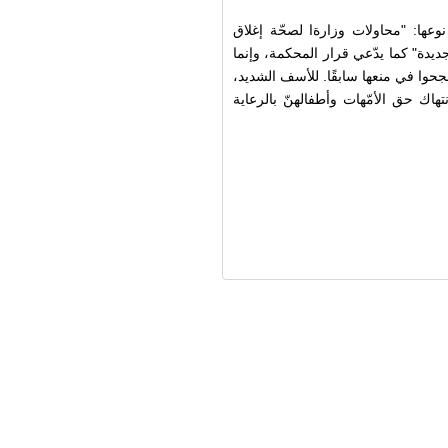
عها: "محاولات وزارةا لصحّة إغلاق
يدة" كما يدّعي قرار المحكمة، وإنما
حوا في منعها سابقًا. للأسف الشديد،
تهاك حق الأمّهات وأطفالهنّ بالرعاية