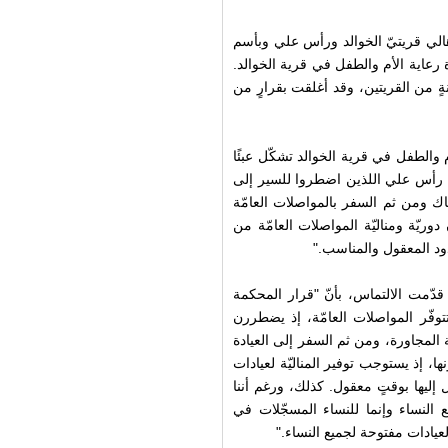
الي قريتيّ الخوالد ورأس علي وبأسم
ة رعاية الأم والطفل في قرية الخوالد.
عيادة تقدّم خدماتها منذ العام 1997 لـ1500 مواطنةٍ من القريتين، وقد أغلقت بقرارٍ من
 والطفل في قرية الخوالد تشكّل عبئًا
ن رأس علي اللذين اضطروا للسير إلى
ناك ومن ثم السفر بالمواصلات العامّة
ريّة ومناليّة المواصلات العامّة من
حدود المعقول والمناسب."
دّمت الالتماس، بأنّ "قرار المحكمة
وفّر المواصلات العامّة، إذ يضطررن
قرية المجاورة، ومن ثم السفر إلى العيادة
، إذ يستوجب توفير المناليّة لعيادات
إليها بوقتٍ معقول. كذلك، ورغم أننا
 النساء وإنما للنساء المسجّلات في
يادات مفتوحة لجميع النساء."