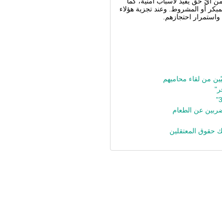
أيّ حق يُقيّد لأسباب أمنية، كما
بكر أو المشروط. وعند تجزية هؤلاء
 واستمرار احتجازهم.
ّين من لقاء محاميهم
مضربين عن الطعام
هك حقوق المعتقلين