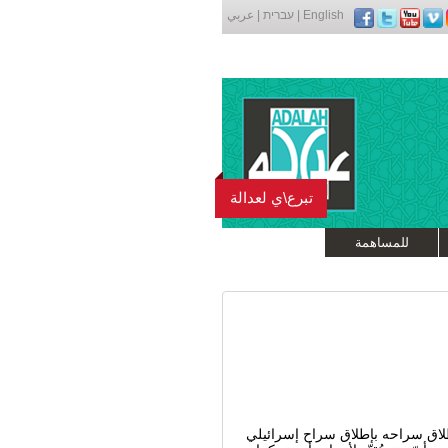
English
|
עברית
|
عربي
تبرع\ي لعدالة
للمساهمة
لاق سراحه بإطلاق سراح إسرائيلي