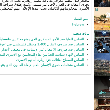
محتجز لدى تنظيم مُعرف على أنه تنظيم إرهابيّ، يجب أن يُحرم من 
يجري اعتقاله في العزل لأجل غير مسمى ويُمنع إطلاق سراحه الم
الأسرى لمحكومياتهم الكاملة، يجب عندها الإعلان عنهم كمعتقلين
النص الكامل
Hebrew
بيانات صحفية
التماس للعليا ضد الأمر العسكري الذي يمنع معتقلين فلسطيني
التماس ضد ظروف اعتقال 1,400 معتقل فلسطيني في "عوفر"
التماس ضد ظروف الاعتقال غير الإنسانية في معتقل "أنصار 3"
التماس لانهاء سياسة الحدّ من لقاء المحامين مع الأسرى ال
التماس للسماح لعائلات غزة زيارة أبنائهم الأسرى
التماس منظمات حقوق الإنسان للعليا لإلغاء القانون الذي ينت