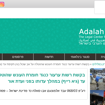
ית
סנגור בינלאומי
חדשות
פרסומים
דק בפלילים
»
בקשת רשות ערעור כנגד חומרת העונש שהוטלה על אב שכול בגין תקיפת עד (גיא
בקשת רשות ערעור כנגד חומרת העונש שהוטלה
עד (גיא רייף) במהלך עדותו בפני ועדת אור
רע"פ 968/03 עבד אלמונעם אבו סאלח נד מדינת ישראל – פסק דין ניתן בינואר 2003