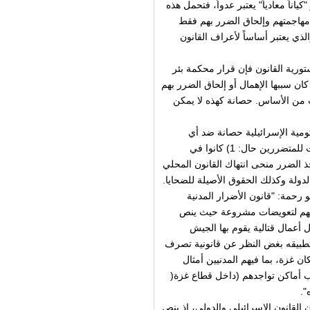
اناً معادياً" يعتبر عدواً، فتحمل هذه
 مهاجمتهم وإلحاق الضرر بهم فقط
لذي يعتبر أساساً لأعراف القانون
ورية القانون فإن قرار محكمة بئر
ان سببها الإهمال أو إلحاق الضرر بهم
ب من الأساس. حصانة كهذه لا يمكن
ومية الإسرائيلية حصانة ضد أي
مطالب بتعويضات عن ضرر تسببوا فيه، بما في ذلك دفع تعويضات للمتضررين حال: 1) كانوا في
حين يأخذ الضرر منحى انتهاك القانون المحلي
لدولة وكذلك الحقوق الأصيلة للضحايا.
 رحمة: "قانون الأضرار المدنية
ولهم لتعويضات مشروعة حيث ينص
أعمال قتالية يقوم بها الجيش
ات الاستثناء ويتم تطبيقه بغض النظر عن قانونية تصرف
 غزة، بما فيهم المدنيين أمثال
ب أماكن تواجدهم (داخل قطاع غزة
(
".
ن القانون الإسرائيلي والدولي، إذ ينص