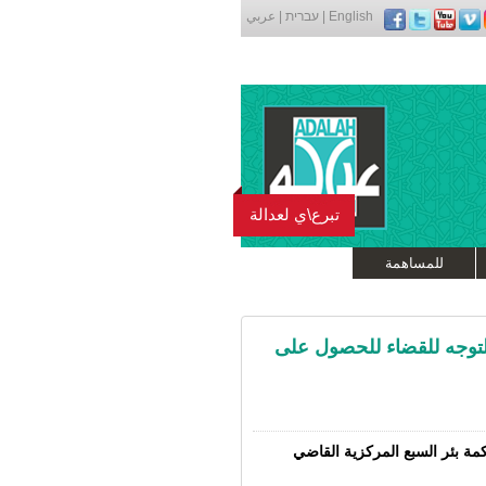
English
|
עברית
|
عربي
تبرع\ي لعدالة
للمساهمة
التوجه للقضاء للحصول على
مة بئر السبع المركزية القاضي