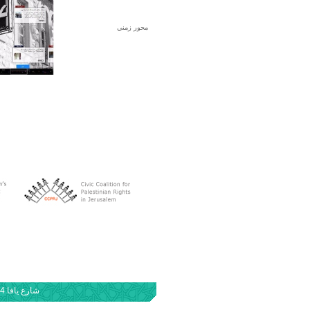
محور زمني
شارع يافا 94، ص.ب. 54، حيفا 3100001 هاتف: 97249501610+، فاكس: 97249503140+، adalah@adalah.org