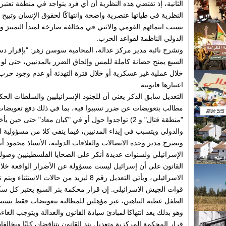
الثانية، إذ تقتضي هذه النظرية أن أي فرد يتواجد في منطقة تعتبر "كي
النظرية في طياتها عنصرية واضحة وانتهاكًا لحقوق الإنسان وتبيح
بسبب انتمائهم القومي والاثني في مخالفة صارخة لمبدأ التمييز وا
الدولي الناظمة لقواعد الحرب.
وتشرح نائبة مدير مركز عدالة، المحامية سوسن زهر: "بإقرار دست
السبع يمنح حصانة كاملة للمس وإلحاق الضرر بالمدنيين، حتى لو ك
خلال عملية غير عسكرية أو خلال فترة التهدئة أو عدم وجود حر
اعتبارها قانونية.
التعديل سابق الذكر يعني أن للجنود الإسرائيليين والسلطات الحك
"منطقة قتال" و 2) تواجدوا حول أو في "كيان معاد" حتى 
والدولي ويتسبب في إيذاء المدنيين، فيما ينفي كلا من مسؤولية ا
ويصرح مدير وحدة الاتصالات والعلاقات الدولية، الأستاذ محمود أبو
الإسرائيلي ولسنوات عديدة أنكر على الضحايا الفلسطينيين وص
القانون على أن إسرائيل ليست مسؤولة عن الأضرار الواقعة خلال 
الاسرائيلي، ويأتي التعديل رقم 8 ليزيد من حال
قوات الجيش الاسرائيلي. إن قرار محكمة بئر السبع يعتبر كل سكان
الطفل عطية النباهين، غير مؤهلين للمطالبة بتعويضات فقط بسب
وهو بذلك يعد انتهاكا لمبادئ سيادة القانون والعدالة ويتوجب الغاءه
قرار المحكمة المركزية وتعديل بند القانون يتناقضان كليًا ويخالفا