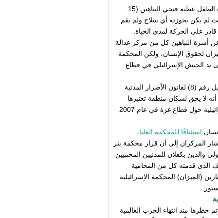
أطلقت قوات الجيش الإسرائيلي، بتاريخ 16/11/2014، النار اتجاه الطفل عطية فتحي النباهين (15
يث لم يكن بحوزته أي سلاح ولم يقم
ادر على الحركة لمدى الحياة.
عن أسرة النباهين كل من مركز عدالة
ميزان لحقوق الإنسان، ولكن المحكمة
ى يد الجيش الإسرائيلي في قطاع
وجاء في حيثيات حكم المحكمة أنه بناء على البند 5/ب-1 من تعديل رقم (8) لقانون الأضرار المدنية
لية الدولة) لسنة 1952، والذي تم تشريعه في عام 2012، أنه لا يحق لسكان منطقة تعتبرها
الحكومة الإسرائيلية "كيانا معاديا"—وهو ما أعلنته الحكومة الإسرائيلية حول قطاع غزة في عام 2007
استئنافًا للمحكمة العليا
،
شار المركزان إلى أن قرار محكمة بئر
لقانون الدولي والذين يكفلان للمدنيين المحميين
ف الذي قدمته كل من المحامية
ن (الميزان) المحكمة الإسرائيلية
ستور.
ة
 محرمة وتم حظرها منذ انتهاء الحرب العالمية