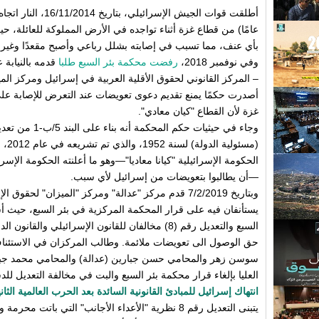
عامًا) من قطاع غزة أثناء تواجده في الأرض المملوكة للعائلة، ح
بأي عنف، مما تسبب في إصابته بشلل رباعي وأصبح مقعدًا وغير ق
وفي نوفمبر 2018،
رفضت محكمة بئر السبع طلبا
قدمه بالنيابة 
– المركز القانوني لحقوق الأقلية العربية في إسرائيل ومركز ال
أصدرت حكمًا يمنع تقديم دعوى تعويضات عند التعرض للإصابة عل
غزة لأن القطاع "كيان معادي".
(مسئو
—أن يطالبوا بتعويضات من إسرائيل لأي سبب.
وبتاريخ 7/2/2019 قدم مركز "عدالة" ومركز "الميزان" لحقوق الإنسان
يستأنفان فيه على قرار المحكمة المركزية في بئر السبع، حيث أ
السبع والتعديل رقم (8) مخالفان للقانون الإسرائيلي وا
حق الوصول الى تعويضات ملائمة. وطالب المركزان في الاستئنا
سوسن زهر والمحامي حسن جبارين (عدالة) والمحامي محمد جباري
العليا بإلغاء قرار محكمة بئر السبع والبت في مخالفة التعديل للد
انتهاك إسرائيل للمبادئ القانونية السائدة بعد الحرب العالمية الثاني
يتبنى التعديل رقم 8 نظرية "الأعداء الأجانب" التي باتت