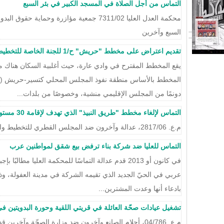
التماس من أجل الصلاة في المسجد الكبير في بئر السبع
محكمة العدل العليا 7311/02 جمعية مؤازرة وحما
السبع وآخرين
تقديم اعتراض على مخطط "حريش" ح/1 للجنة الخاصة للتخطيط والبناء.
يقع المخطط المقترح في وادي عارة، حيث أغلبية السكان هناك 
دونمًا من المجلس الإقليمي منشية، وخصوصًا من بلدات...
التماس لإلغاء مخطط "طريق النبيذ" الذي تهدف لإقامة 30 مستوطنة فردية في النقب
م.ع. 2817/06، عدالة وآخرون ضد المجلس القطري للتخطيط والبناء وآخرين
التماس للعليا ضد شركة بناء ترفض بيع شقق لمواطنين عرب
في كانون أو 2013 قدم عدالة التماسًا للمحكمة العليا مطا
عربي في الحيّ الجديد الذي تقيمه الشركة في مدينة العفولة، و
بادعاء أنها وعدت المشترين...
تشغيل عيادات صحّة العائلة في قريتي اللقية وحورة البدويتين ف