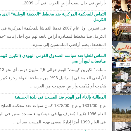
بأراضٍ في حال بيعت أراضٍ للعرب. في آب 2009...
الكرمل
الكرمل ضدّ مخطط لمصادرة أراض تابعة لهم من أجل إقامة "حدي
المخطط، يضم أراضي الملتمسين إلى متنزه...
التماس للعليا ضد سياسة الصندوق القومي اليهودي (الكيرن كيي
مناقصات لبيع أراضي
الأراضي العامة في إسرائيل 93% من مساحة الدو
هُجّرت أو هُدّمت وأراضٍ صودرت من العرب...
المطالبة بإلغاء أمر الهدم ضد المسجد في بلدة الحسينية
م.ع. 1631/00 و م.ع. 1878/00 كمان سواعد ضد 
العام 1996 (غير المُعترف بها في حينه) ببناء مسجد صغير 
في العام 1999 أمرًا إداريًا يقضي بهدم المسجد بعد أن...