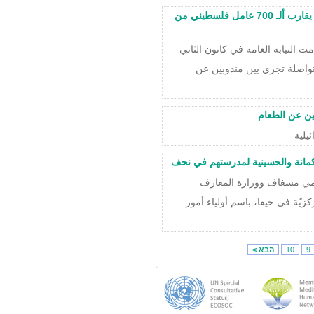
إجبار مؤسسة التأمين الوطني على تحويل مخصصات الإعاقة لما يقارب ألـ 700 عامل فلسطيني من
 النيابة العامة في كانون الثاني
 متواصلة تجري بين مندوبين عن
ين عن الطعام
كمانة والحسينية لمدرستهم في نحف
لإقليمي مسغاف ووزارة المعارف
زيّة في حيفا، باسم أولياء أمور
9
10
הבא >