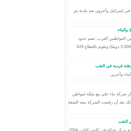
ية حقوق البدو في إسرائيل وآخرون ضد بلدية بئر
من المواطنين العرب. تضم حدود
المخطط بالأساس منطقة نفوذ المجلس المحلي كتسير-حريش (3,000 دونمًا) وتقوم باقتطاع 628
لبًا بإجبار شركة بناء على بيع شقّة لمواطن
ذلك بعد أن رفضت الشركة بيعه الشقة
ي النقب
م.ع. 04/786، أحلام الصانع وآخرون ضد وزارة الصحّة وآخرين قدم مركز عدالة في كانون الثاني 2004