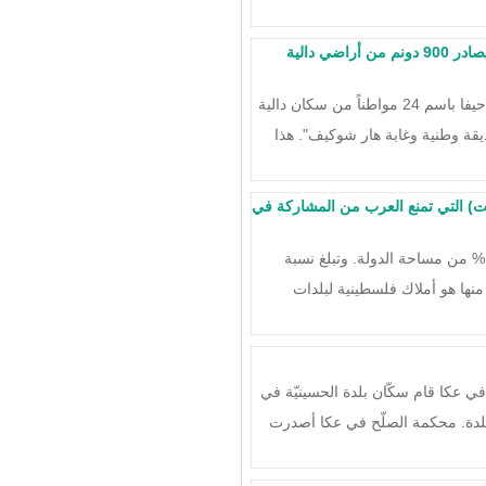
التماس للمحكمة المركزية ضد مخطط "الحديقة الوطنية" الذي يصادر 900 دونم من أراضي دالية
في تشرين أول عام 2007 قدمنا التماسًا للمحكمة المركزية في حيفا باسم 24 مواطناً من سكان دالية
قة وطنية وغابة هار شوكيف". هذا
مت) التي تمنع العرب من المشاركة في
تمتلك "الكيرين كييمت" اليوم حوالي 2,5 مليون دونم، أي نحو 13% من مساحة الدولة. وتبلغ نسبة
لة وجزء كبير منها هو أملاك فلسطينية لبلدات
محكمة الصلح في عكا قام سكّان بلدة الحسينيّة في
في البلدة. محكمة الصلّح في عكا أصدرت