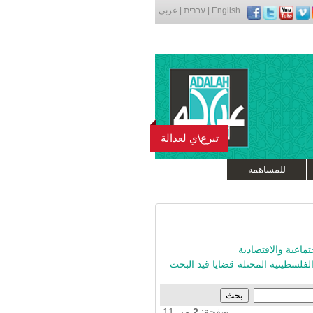
English
|
עברית
|
عربي
تبرع\ي لعدالة
للمساهمة
تماعية والاقتصادية
لفلسطينية المحتلة
قضايا قيد البحث
صفحة:
2
من 11