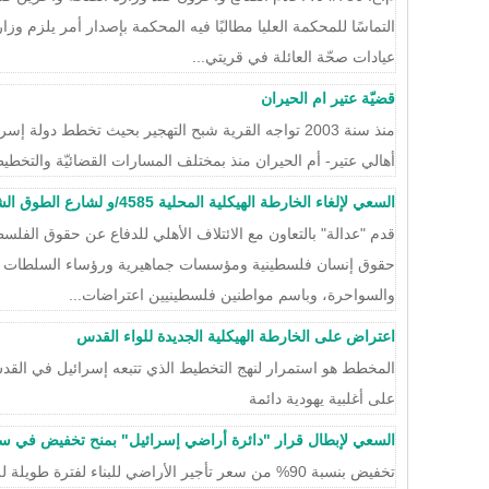
التماسًا للمحكمة العليا مطالبًا فيه المحكمة بإصدار أمر يلزم وزا
عيادات صحّة العائلة في قريتي...
قضيّة عتير ام الحيران
منذ سنة 2003 تواجه القرية شبح التهجير بحيث تخطط دولة 
أهالي عتير- أم الحيران منذ بمختلف المسارات القضائيّة والتخطيط
السعي لإلغاء الخارطة الهيكلية المحلية 4585/و لشارع الطوق الشرقي في القدس
قدم "عدالة" بالتعاون مع الائتلاف الأهلي للدفاع عن حقوق الف
حقوق إنسان فلسطينية ومؤسسات جماهيرية ورؤساء السلطات الم
والسواحرة، وباسم مواطنين فلسطينيين اعتراضات...
اعتراض على الخارطة الهيكلية الجديدة للواء القدس
المخطط هو استمرار لنهج التخطيط الذي تتبعه إسرائيل في القد
على أغلبية يهودية دائمة
السعي لإبطال قرار "دائرة أراضي إسرائيل" بمنح تخفيض في س
تخفيض بنسبة 90% من سعر تأجير الأراضي للبناء لفترة طويلة للجنود الذين أدّوا الخدمة العسكرية!