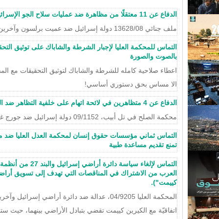
الدفاع عن 11 معتقلًا من مظاهرة ضد عمليات سلاح الجو الإسرائيلي خلال الحرب على لبنان
ملف جنائي 13628/08 دولة إسرائيل ضد عميت برلسون وآخرين
التماس للمحكمة العليا لإجبار الشرطة والشاباك على توثيق التحق
بالصوت والصورة
اعطاء صلاحية كامله للشرطة والشاباك لتوثيق التحقيقات مع المش
الا مساس بحق دستوري أساسي!
الدفاع عن 4 متظاهرين في لائحة اتهام على خلفية التظاهر ضد العدوان الإسرائيلي على قطاع غزة
محكمة الصلح في تل أبيب، 09/1152 دولة إسرائيل ضد جورج غنطوس وآخرين.
التماس ثماني مؤسسات حقوق إنسان لمحكمة العدل العليا ضد مه
تمنع تقديم مساعدة طبية
التماس لإلغاء سياسة دا
العرب من الاشتراك في المناقصات التي تهدف إلى تسويق أراضي 
كييمت").
اتفاقيّة مع الكيرين كييمت تقضي بتبادل الأراضي بينهما، حيث ست