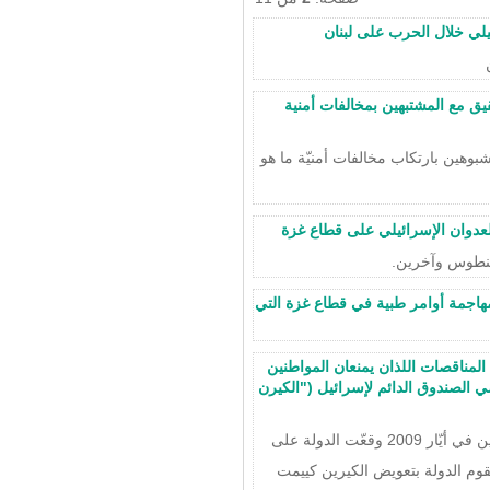
يق مع المشتبهين بمخالفات أمنية
بوهين بارتكاب مخالفات أمنيّة ما هو
اجمة أوامر طبية في قطاع غزة التي
ئرة أراضي إسرائيل والبند 27 من أنظمة المناقصات اللذان يمنعان المواطنين
الصندوق الدائم لإسرائيل ("الكيرن
المحكمة العليا 04/9205، عدالة ضد دائرة أراضي إسرائيل وآخرين في أيّار 2009 وقعّت الدولة على
قوم الدولة بتعويض الكيرين كييمت