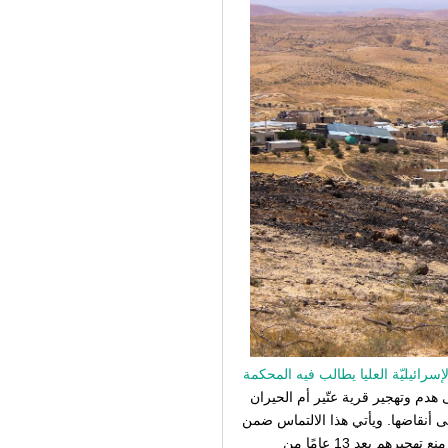
إسرائيليّة العليا يطالب فيه المحكمة
هدم وتهجير قرية عتّير أم الحيران
ى أنقاضها. ويأتي هذا الالتماس ضمن
المساعي القانونيّة الأخيرة التي بقيت أمام أهالي القرية من أجل منع تهجيرهم بعد 13 عامًا من