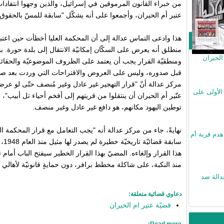
من خبراء القانون المرموقين في إسرائيل، والذين وجهوا انتقادا
عتير أم الحيران، وأجمعوا على أنه يشكّل "سابقة للمسّ بالحقوق ا
هذا وادعى التماس عدالة إلى أن المحكمة العليا أخطأت حين اعتبر
منطلق أنه يعرض على السكّان إمكانيّة الانتقال إلى بلدة حورة. 
الحيران
ومنطقيّة القرار يجب أن يعتمد على الظروف الموضوعيّة والحقائق 
قبل صدوره، وليس على العروض والاقتراحات التي وردت بعد صدوره
مركز عدالة أنّ "قرار التهجير غير عادل وغير مُنصف حتّى لو عرض
الأولى على
عتّير أم الحيران أن ينتقلوا من قريتهم إلى أفخم أحياء تل أبيب"، 
توطين اليهود مكانهم، هو دافع غير عادل وغير منصف.
نهايةً، جاء من مركز عدالة أنه "يجب التعامل مع قرار المحكمة ال
هدم قرية أم
سابق
هذا القرار وإلغاءه. المضيّ بهذا القرار الخطير سيفتح الباب أم
منذ النكبة، على شاكلة مخطط برافر، دون حمايةٍ قانونيّة لأهالي 
دالة ضد
دعاوي قضائية متعلقة:
قضيّة عتير ام الحيران
Read more: