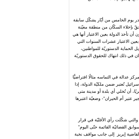
ر يوم الخامس من أيّار يشكّل سابقة
قّ بإخلاء السكّان من منطقة معيّنة
ن تأخذ الدولة بعين الاعتبار أنها هي
عين الاعتبار عشرات السنوات التي
يل الحماية الدستوريّة للمواطنين،
ن في ذلك انتهاك للحقوق الدستوريّة
كز عدالة في التماسه مثالًا افتراضيًّا
ذا: "93% من الأراضي في إسرائيل تُعتبر ضمن ملكيّة الدولة، إذا
يًا، أن تُخلي أي بلدة أو مدينة متى
ر عتير أم الحيران"- وضعيّة اعتبرها
التي شكّلت رأي الأقليّة في قرار
بق القضائيّة القائمة حتّى اليوم"
لقاضية إيريز إلى جانب مواقف نخبة