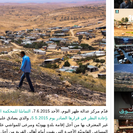
قدّم مركز عدالة ظهر اليوم، الأحد 7.6.2015،
التماسًا للمحكمة ال
بإعادة النظر في قرارها الصادر يوم 5.5.2015
، والذي يصادق على 
غير المعترف بها من أجل إقامة بلدةٍ يهوديّة ومرعى للمواشي عل