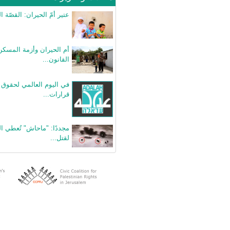
عتير أمّ الحيران: القصّة ال
أم الحيران وأزمة المسك
القانون...
قرارات...
مجددًا: "ماحاش" تُعطي ا
لقتل...