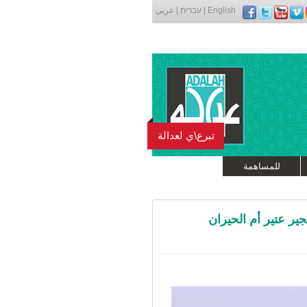
English
|
עברית
|
عربي
تبرع\ي لعدالة
للمساهمة
جير عتير أم الحيران