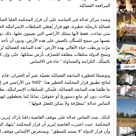
المرافعة القضائيّة.
وشدد مركز عدالة في التماسه على أن قرار المحكمة العليا الصاد
قضائيّة تاريخيّة خطيرة، فهو قرار يُعطي السلطات الإسرائيليّة الح
متى شاءت، فقط لأنها تمتلك الأراضي التي يقيمون عليها، ذلك دون أ
نفسها من سمح للسكّان بالعيش على هذه الأرض، ودون أن تأخذ ب
مرّت وربطت حياة الأهالي بهذه الأرض. "هذه السابقة القضائيّة تُز
وتمنح الدولة سلطات مطلقة للتصرّف بأرض تمتلكها، حتّى وإن كا
بالتملّك، الكرامة والمساواة." جاء في الالتماس.
وتوضيحًا لخطورة السابقة القضائيّة بقضيّة عتير أم الحيران، قدّم مر
لنتائج تطبيق قرار المحكمة الخطير ه
ما طبّقنا هذه السابقة القضائيّة، فيُمكن للسلطات الإسرائيليّة، نظر
شاءت، دون أي مانعٍ دستوريّ أو حقوقيّ، تمامًا كما يخططون لتهجي
التماس عدالة "متطرّفة ولا يمكن للعقل قبولها."
كذلك، شدد التماس عدالة على موقف القاضية دافنا باراك إيريز، و
المحكمة. حيث اعتبرت القاضية إيريز أن قرار المحكمة "ينتهك السوا
وأن قرار الدولة "لا يستند للمنطق". ويستعرض الالتماس موقف ا