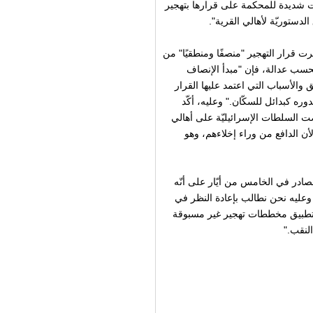
ت شديدة للمحكمة على قرارها بتهجير
لدستوريّة لأهالي القرية".
ت قرار التهجير "منصفًا ومنطقيًا" من
بحسب عدالة، فإن "مبدأ الإنصاف
والأسباب التي اعتمد عليها القرار
 كبدائل للسكّان." وعليه، أكّد
ت السلطات الإسرائيليّة على أهالي
لأن الدافع من وراء إخلاءهم، وهو
صادر في الخامس من أيّار على أنّه
ة قضائيّة تاريخيّة خطيرة لم يصدر لها مثيل منذ العام 1948، وعليه نحن نطالب بإعادة النظر في
ام تطبيق مخططات تهجير غير مسبوقة
النقب."