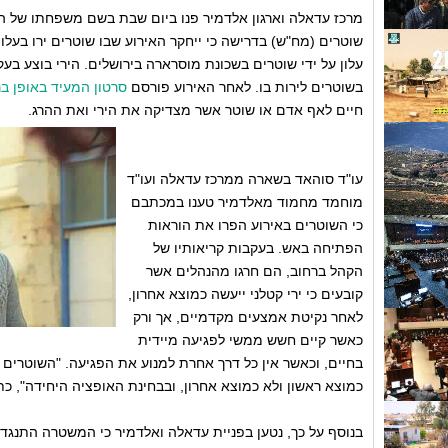
מרכז עדאלה וארגון אלדמיר פנו ביום שבת בשם משפחתו של ה
עלון על ידי שוטרים בשכונת מוסרארה בירושלים. הירי בוצע בע
בשוטרים לירות בו. לאחר האירוע פורסם
סרטון המעיד באופן בר
חיים לאף אדם או שוטר אשר מצדיקה את הירי ואת ההרג.
עו"ד סוהאד בשארה ממרכז עדאלה ועו"ד
מוחמד מחמוד מאלדמיר טענו במכתבם
כי השוטרים באירוע הפרו את הוראות
הפתיחה באש. בעקבות קריאותיו של
הקהל ברחוב, הם חרגו מהנהלים אשר
קובעים כי ירי קטלני ייעשה כמוצא אחרון,
לאחר נקיטת אמצעים מקדמיים, אך ורק
כאשר קיים חשש ממשי לפגיעה מיידית
בחיים, וכאשר אין כל דרך אחרת למנוע את הפגיעה. "השוטרים 
כמוצא ראשון ולא כמוצא אחרון, ובבחינת האופציה היחידה", כת
בנוסף על כך, נטען בפניית עדאלה ואלדמיר כי המשטרה התנגדה