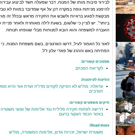
לבירור סיבות מותו של המנוח, דבר שמעלה חשד לביצוע עבירות מת
להימנע מניתוח גופה במקרה דנן על אף שמדובר במוות לא טב
מבקשת לפגוע בראיות ולשבש את החקירה מראש ובכלל זה פגיע
ביותר". יש לציין כי שלשום, בשעת לילה מאוחרת ולאחר פניית 
הועברה למשפחה והוא הובא למנוחות מבלי שגופתו תנותח.
לאור כל האמור לעיל, דרשו הארגונים, בשם משפחת המנוח, כי
הפתיחה באש וההרג של פאדי עלון ז"ל.
מסמכים קשורים:
לקריאת המכתב
הודעות לעיתונות:
עדאלה: מח"ש לא הפיקה לקחים מדו"ח ועדת אור והיא ממשי
הערבים
תיקים משפטים קשורים:
דרישה לפתוח חקירה פלילית נגד אלימות של אנשי משטרה 
באזור הכפר העקור ברעם
Read more:
משטרת ישראל
,
זכויות אדם
,
אלימות המשטרה
,
מח"ש