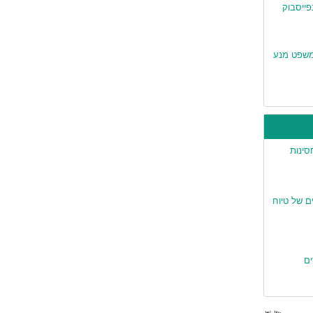
משפט מנע
סינות
ים