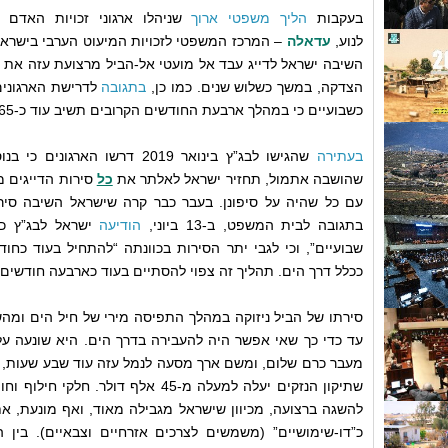
בעקבות
הליך משפטי ארוך
שניהלו ארגוני זכויות האדם
לנוע,
עדאלה
– המרכז המשפטי לזכויות המיעוט הערבי בישראל
השיבה ישראל לדייג עבד אל מועטי אל-הביל מרצועת עזה את 
הצדקה, במשך כשלוש שנים. כמו כן,
בתגובה
לדרישת הארגונים 
כשבועיים כי במהלך ארבעת החודשים הקרובים תשיב עוד כ-65 סירות שתפסה מידי דייגי הרצועה.
בעתירה
שהגישו לבג”ץ בינואר 2019 דרשו 
שהושבה אתמול, תחזיר ישראל לאלתר את
כל
סירות הדייגים מ
עם כל שהיה על סיפונן. בעבר כבר קרה שישראל השיבה סירו
בתגובה לבית המשפט, ב-13 ביוני,
הודיעה
ישראל לבג”ץ כי
שבועיים”, וכי לגבי יתר הסירות בכוונתה “להתחיל בעוד כח
ככלל דרך הים. תהליך זה צפוי להסתיים בעוד כארבעה חודשים”
סירתו של הביל ניזוקה במהלך התפיסה מירי של חיל הים ומה
עד כדי כך שאי אפשר היה להעבירה בדרך הים. היא שונעה על
מעבר כרם שלום, ומשם ארך מסעה לנמל עזה עוד שבע שעות, ב
שתיקון הנזקים יעלה למעלה מ-45 אלף דו
להשגה ברצועה, מכיוון שישראל מגבילה מאוד, ואף מונעת, א
כ”דו-שימושיים” (משמשים לצרכים אזרחיים וצבאיים). בין ה