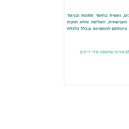
ם, נעשית בחוסר סמכות ובניגוד
ענישתית, האלימה והלא חוקית
ת ביכולתם להתפרנס ובכלל כלכלת
בעקבות עתירת ארגוני זכויות אדם הודיעה ישראל כי תשיב 65 סירות שתפסה מידי דייגים