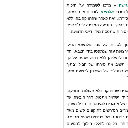
גישה
– מרכז לשמירה על הזכות
 ומרכז
אלמיזאן
לזכויות אדם בעזה,
סירתו, זאת לאחר שהחזיקה בה, ללא
בהליך, הודיעה המדינה לבג”ץ לפני
הארגונים כי בנוסף לסירתו של עבד אלמעטי הביל,
רצועת עזה שנתפסו בידי הצבא, יחד
ת לבעליהן ללא רכוש שהיה עליהן.
 תשיב את סירתו של הביל “בתוך
ודש בתהליך של השבתן לרצועת עזה,
.
שנים שהוחזקה בלא פעולות תחזוקה,
 ידי ישראל אתמול, דרך היבשה, עד
של אתגרים לוגיסטיים. הביל מעריך
לר. חלקי חילוף וחומרים הנדרשים לתיקונים קשים מאד
ת כניסתם של פריטים שהיא מגדירה
יתר, הכוונה לחלקי חילוף למנועים