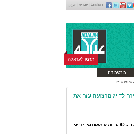
English
|
עברית
|
عربي
תרמו לעדאלה
מולטימידיה
 שלוש שנים
רה לדייג מרצועת עזה את
המדינה התחייבה בפני בג”ץ להשיב בתוך ארבעה חודשים עוד כ-65 סירות שתפסה מידי דייגי