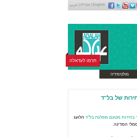
English
|
עברית
|
عربي
תרמו לעדאלה
מולטימידיה
ירות של בל"ד
 בחירות מטעם מפלגת בל"ד
הלועג
מלי המדינה.