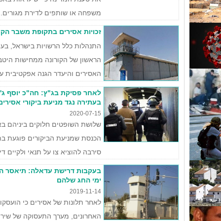
משפחה או שותפים לדירת מגורים. ז
זכויות אסירים בתקופת משבר הקו
התנהלות כלל הרשויות בישראל, בע
הראשון של הקורונה ממחישות היטב 
האסירים והיעדר הגנה אפקטיבית על
לאחר פסיקת בג"ץ: חה"כ יוסף ג'ב
בעתירה נגד מניעת ביקורי אסירים 
2020-07-15
שלושת השופטים חלוקים ביניהם בא
הכנסת שמניעת הביקורים פוגעת בת
סירבה להוציא צו על תנאי ולקיים ד
בעקבות דרישת עדאלה: תיאסר הע
ימי החג שלהם
2019-11-14
לאחר תלונות של אסירים כי הועסקו 
האחרונים, מערך התעסוקה של שירות