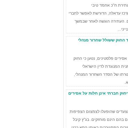
נאי בעתירת ח"כ אחמד טיבי
רכז עדאלה, הדורשת לאפשר לחברי
ם. העתירה הוגשה לאחר שבמשך
ני...
גד החוק ששולל שחרור מנהלי
ירים פלסטינים, נטען כי החוק
נית המנוגדת לדין הישראלי
טרתו של הסדר השחרור המנהלי,
.
חוק חברתי אינן חלות על אסירים
הצעדים שהופעלו לצמצום הצפיפות
ם בהם הינם מוחזקים. בג"ץ קיבל
רים המתגוררים באותו התא כבני