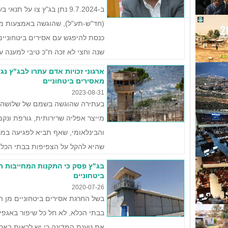
ב-9.7.2024 נתן בג"ץ צו על ת
(חד"ש-תע"ל), שהוגשה באמצעות מ
כנסת להיפגש עם אסירים ביטחוניי
שנה וחצי לא זכה ח"כ טיבי למענה עניי
ארגוני זכויות אדם עתרו לבג"ץ נ
מאסירים ביטחוניים
2023-08-31
בעתירה שהוגשה בשמם של שלושה אס
מייצר אפליה שרירותית, גורפת ונקמ
והבינלאומי, שאף תביא לפגיעה במ
שהיא להקל על הצפיפות בבתי הכלא
בג"ץ פסק כי התקנות המחייבות רי
ביטחוניים
2020-07-26
בשל החרגת אסירים ביטחוניים מן 
בבתי הכלא, לא חל כל שיפור באגפי
את טענת המדינה כי יש לראות באסי