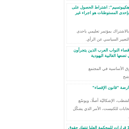
ارهكيبوتسيم": اشتراط الحصول على
إحدى المستوطنات هو اجراء غير
الاشتراك بمؤتمر تعليمي باحدى
عبير السياسي عن الرأي.
قصاء النواب العرب الذين يتجرأون
ضعها الغالبية اليهودية
ق الأساسية في المجتمع
رشح
رضة "قانون الإقصاء"
لشطب، الإشكاليّة أصلًا، ويوسّع
خابات للكنيست، الأمر الذي يشكّل
في اليوم العالمي لحقوق الإنسان: 10 قرارات للمحكمة العليا تنتهك حقوق