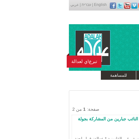
English
|
עברית
|
عربي
تبرع\ي لعدالة
للمساهمة
صفحة:
1
من 2
النائب جبارين من المشاركة بجولة
سفر غير القانونية * عدالة: قرار لجنة