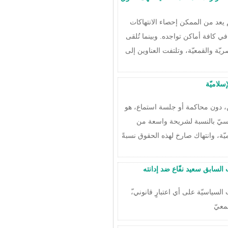
 يعد من الممكن إحصاء الانتهاكات
ي كافة أماكن تواجده. وبينما تُلقى
ّة والقمعيّة، وتلتفت العناوين إلى
سلاميّة
، دون محاكمة أو جلسة استماع، هو
سياسيّ بالنسبة لشريحة واسعة من
يّة، وانتهاك صارخ لهذه الحقوق نسبةً
السابق سعيد نفّاع ضد إدانته
لسياسيّة على أي اعتبارٍ قانوني،ّ
معيّ