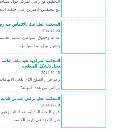
التحقيق مع زعبي تمركز حول مشادة 
مع معتقلين قاصرين على خلفية الم
المحكمة العليا تبتّ بالالتماس ضد ر
2014-12-28
عدالة وحقوق المواطن: نسبة الحسم 
باختيار توجّهاته السياسيّة
المحكمة المركزية تعيد ملف النائب 
يعلل بالشكل المطلوب
2014-12-15
رغم قرار الصلح الذي يلغي الاتهامات
براءتي من هذه "التهمة"
المحكمة العليا ترفض التماس النائبة
2014-12-10
قرار اللجنة التأديبيّة ضد النائبة زع
قبل اللجنة في تاريخ الكنيست