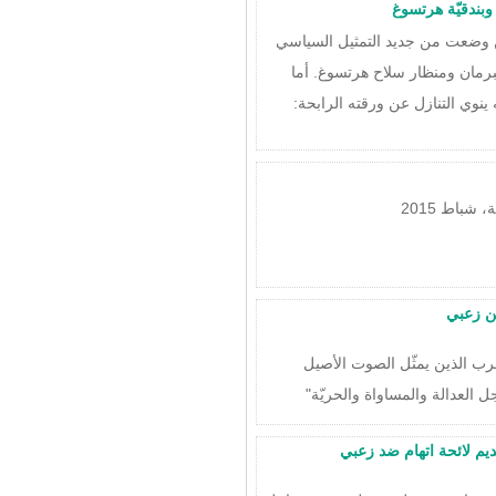
 وبندقيّة هرتسوغ
ين وضعت من جديد التمثيل السياسي
رمان ومنظار سلاح هرتسوغ. أما
 ينوي التنازل عن ورقته الرابحة:
شباط 2015
ين زعبي
عرب الذين يمثّل الصوت الأصيل
العدالة والمساواة والحريّة"
يم لائحة اتهام ضد زعبي