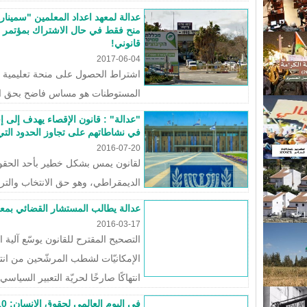
عدالة لمعهد اعداد المعلمين "سمين
منح فقط في حال الاشتراك بمؤتمر ب
قانوني!
2017-06-04
اشتراط الحصول على منحة تعليمية ب
المستوطنات هو مساس فاضح بحق الت
"عدالة" : قانون الإقصاء يهدف إلى إ
في نشاطاتهم على تجاوز الحدود التي ت
2016-07-20
لقانون يمس بشكل خطير بأحد الحقو
الديمقراطي، وهو حق الانتخاب والت
عدالة يطالب المستشار القضائي بمعا
2016-03-17
التصحيح المقترح للقانون يوسّع آلية ا
الإمكانيّات لشطب المرشّحين من انت
انتهاكًا صارخًا لحريّة التعبير السياسي.