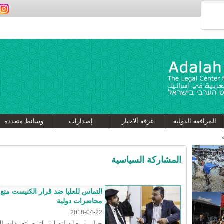
المرافعة الدولية
غرفة ألاخبار
إصدارات
وسائط متعددة
المشاركة السياسية
التماس للعليا ضد قرار الكنيست منع 
محاضرات دولية
2018-04-22
جبارين يعلن انه لن يلتزم بتقييدات ال