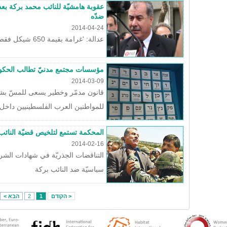
عقوبة هامشيّة للنائب محمد بركة بعد أ
ضدّه
2014-04-24
عدالة: 'غرامة بقيمة 650 شيكل فقط، ورغم ذلك ننظر إليها بخطورة'
مؤسسات مجتمع مدنيّ تطالب الحكو
2014-03-09
قانون مدمّر وخطير يسعى للمسّ بشكل
للمواطنين العرب الفلسطينيين داخل
المحكمة تستمع لتلخيص قضيّة النائب
2014-02-16
التناقضات الجذريّة في شهادات الشر
سياسيّة ضد النائب بركة
< הקודם
1
2
הבא >