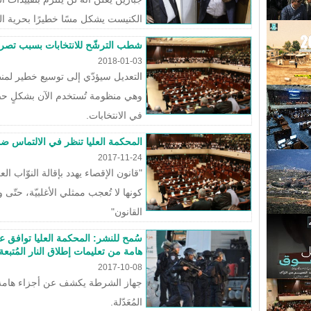
الكنيست يشكل مسًا خطيرًا بحرية ا
شطب الترشّح للانتخابات بسبب تصري
2018-01-03
التعديل سيؤدّي إلى توسيع خطير ل
وهي منظومة تُستخدم الآن بشكلٍ حص
في الانتخابات.
المحكمة العليا تنظر في الالتماس ضد
2017-11-24
"قانون الإقصاء يهدد بإقالة النوّاب
كونها لا تُعجب ممثلي الأغلبيّة، حتّى 
القانون"
سُمح للنشر: المحكمة العليا توافق ع
هامة من تعليمات إطلاق النار المُتب
2017-10-08
جهاز الشرطة يكشف عن أجزاء هامة م
المُعَدّلة.