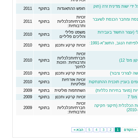
ופוליטיות
 ידי ישות מדינית זרה (חוק
חופש ההתאגדות
בתוקף
2011
זכויות
נסת ומחבר הכנסת לשעבר
חברתיותכלכליות
בתוקף
2011
ותרבותיות:
 הפלילי (עצור החשוד בעבירות
משפט פלילי
בתוקף
2010
והליכים פליליים
תיקון מס' 4 (2010) לחוק הרשות לפיתוח הנגב, התשנ"א-1991:
זכויות קרקע ותכנון
בתוקף
2010
זכויות
חברתיותכלכליות
מס' 12)
בתוקף
2010
ותרבותיות: הזכות
לחינוך
ה לצורכי ציבור)
זכויות קרקע ותכנון
בתוקף
2010
זכויות אזרחיות
ים בעניין תוכנית ההתנתקות
בתוקף
2010
ופוליטיות
השתתפות פוליטית
בתוקף
2009
ס' 7
זכויות קרקע ותכנון
בתוקף
2009
זכויות
ות הכלכלית (תיקוני חקיקה
חברתיותכלכליות
בתוקף
2009
ותרבותיות:
< הקודם
1
2
3
4
5
הבא >